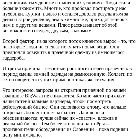
восприниматься дороже в нынешних условиях. Люди стали
больше экономить. Многие, кто пробовал постирать у нас
пуховики, куртки, пальто и остался доволен результатом за
деньги втрое дешевле, чем в химчистке, приходят теперь к
нам и с другими вещами. Плюс рассказывают об этой
возможности соседям, друзьям, знакомым.
Второй фактор, из-за которого поток клиентов вырос – то, что
некоторые люди не спешат покупать новые вещи. Они
предпочли освежить в прачечной одежду из имеющегося
гардероба.
И третья причина – сезонный рост посетителей прачечных в
период смены зимней одежды на демисезонную. Коллеги по
сети говорят, что у них примерно такая же ситуация.
Что интересно, запросы на открытия прачечной по нашей
франшизе BigWash не снижаются. Ко мне часто приходят
наши потенциальные партнёры, чтобы посмотреть
действующий бизнес. Они склоняются к тому, что дальше
открывать бизнес станет затратнее. Да и деньги
обесцениваются: лучше сейчас их «спасти», вложив в
реальный бизнес. Тем более что наши партнёры –
производители оборудования из Словении – пока подняли
цену минимально.