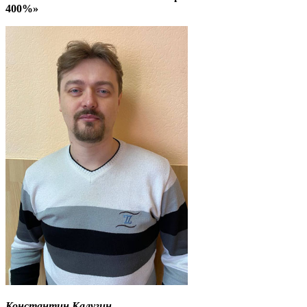
400%»
Константин Калугин
,