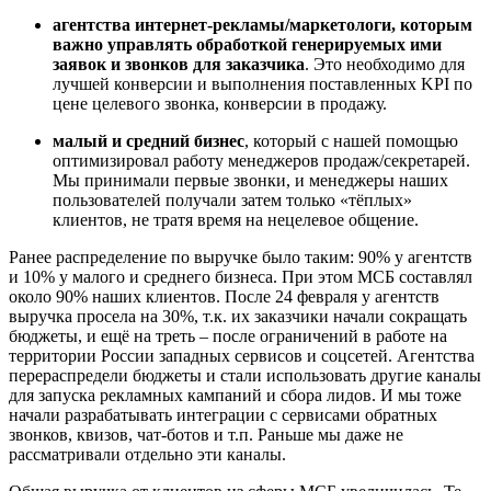
агентства интернет-рекламы/маркетологи, которым
важно управлять обработкой генерируемых ими
заявок и звонков для заказчика
. Это необходимо для
лучшей конверсии и выполнения поставленных KPI по
цене целевого звонка, конверсии в продажу.
малый и средний бизнес
, который с нашей помощью
оптимизировал работу менеджеров продаж/секретарей.
Мы принимали первые звонки, и менеджеры наших
пользователей получали затем только «тёплых»
клиентов, не тратя время на нецелевое общение.
Ранее распределение по выручке было таким: 90% у агентств
и 10% у малого и среднего бизнеса. При этом МСБ составлял
около 90% наших клиентов. После 24 февраля у агентств
выручка просела на 30%, т.к. их заказчики начали сокращать
бюджеты, и ещё на треть – после ограничений в работе на
территории России западных сервисов и соцсетей. Агентства
перераспредели бюджеты и стали использовать другие каналы
для запуска рекламных кампаний и сбора лидов. И мы тоже
начали разрабатывать интеграции с сервисами обратных
звонков, квизов, чат-ботов и т.п. Раньше мы даже не
рассматривали отдельно эти каналы.