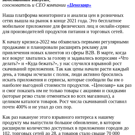
сооснователь и СЕО компании
«Ценозавр»
Наша платформа мониторинга и анализа цен в розничных
сетях вышла на рынок в конце 2021 года. Это бесплатное
мобильное приложение для физических лиц и онлайн-сервис
для производителей продуктов питания и торговых сетей.
К началу кризиса-2022 мы обзавелась первыми регулярными
продажами и планировали расширять рекламу для
привлечения новых клиентов из сферы B2B. В марте, когда
все вокруг хватались за голову и задавались вопросами «Что
делать?» и «Куда бежать?», у нас случился взрывной рост
скачиваний приложения. Так как цены начали расти каждый
день, а товары исчезали с полок, люди активно бросились
искать приложения и сервисы, которые сообщали бы им о
наиболее выгодной стоимости продуктов. «Ценозавр» как раз
и смог показать им не только товары с акциями и скидками
(которые резко стали отменяться во всех магазинах), а
целиком каталоги товаров. Рост числа скачиваний составил
почти 400% и не упал до сих пор.
Как раз накануне этого взрывного интереса к нашему
продукту мы выпустили большое обновление, в котором
расширили количество доступных в приложении городов до
102, торговых сетей до 28, а товаров стало свыше 70 000