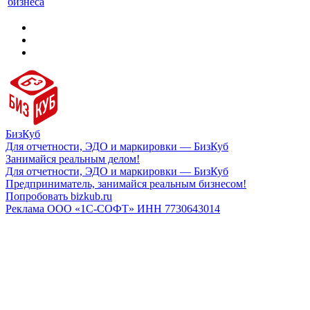
бизнеса
БизКуб
Для отчетности, ЭДО и маркировки — БизКуб
Занимайся реальным делом!
Для отчетности, ЭДО и маркировки — БизКуб
Предприниматель, занимайся реальным бизнесом!
Попробовать bizkub.ru
Реклама ООО «1С-СОФТ» ИНН 7730643014