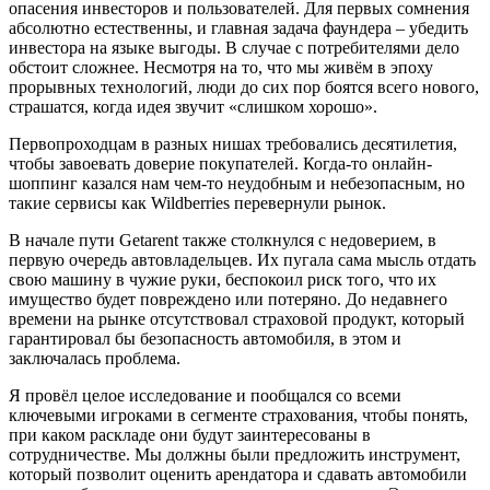
опасения инвесторов и пользователей. Для первых сомнения
абсолютно естественны, и главная задача фаундера
–
убедить
инвестора на языке выгоды. В случае с потребителями дело
обстоит сложнее. Несмотря на то, что мы живём в эпоху
прорывных технологий, люди до сих пор боятся всего нового,
страшатся, когда идея звучит «слишком хорошо».
Первопроходцам в разных нишах требовались десятилетия,
чтобы завоевать доверие покупателей. Когда-то онлайн-
шоппинг казался нам чем-то неудобным и небезопасным, но
такие сервисы как Wildberries перевернули рынок.
В начале пути Getarent также столкнулся с недоверием, в
первую очередь автовладельцев. Их пугала сама мысль отдать
свою машину в чужие руки, беспокоил риск того, что их
имущество будет повреждено или потеряно. До недавнего
времени на рынке отсутствовал страховой продукт, который
гарантировал бы безопасность автомобиля, в этом и
заключалась проблема.
Я провёл целое исследование и пообщался со всеми
ключевыми игроками в сегменте страхования, чтобы понять,
при каком раскладе они будут заинтересованы в
сотрудничестве. Мы должны были предложить инструмент,
который позволит оценить арендатора и сдавать автомобили