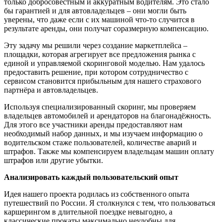
только добросовестным и аккуратным водителям. Это стало
бы гарантией и для автовладельцев – они могли быть
уверены, что даже если с их машиной что-то случится в
результате аренды, они получат соразмерную компенсацию.
Эту задачу мы решили через создание маркетплейса
–
площадки, которая агрегирует все предложения рынка с
единой и управляемой скоринговой моделью. Нам удалось
предоставить решение, при котором сотрудничество с
сервисом становится прибыльным для нашего страхового
партнёра и автовладельцев.
Используя специализированный скоринг, мы проверяем
владельцев автомобилей и арендаторов на благонадёжность.
Для этого все участники аренды предоставляют нам
необходимый набор данных, и мы изучаем информацию о
водительском стаже пользователей, количестве аварий и
штрафов. Также мы компенсируем владельцам машин оплату
штрафов или другие убытки.
А
нализ
ировать
кажд
ый
пользовательск
ий
опыт
Идея нашего проекта родилась из собственного опыта
путешествий по России. Я столкнулся с тем, что пользоваться
каршерингом в длительной поездке невыгодно, а
классические прокаты максимально неудобны для