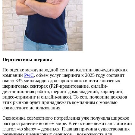
Перспективы шеринга
По оценке
международной сети консалтингово-аудиторских
компаний
PwC
, объ
ё
м услуг шеринга к 2025 году составит
около 335 миллиардов долларов только в пяти ключевых
шеринговых секторах (P2P-кредитование, онлайн-
дистанционная работа, шеринг домовладений, каршеринг,
видео-стриминг и онлайн-видео)
. Т
о есть половина доходов
этих рынков будет принадлежать компаниям с моделью
совместного использования.
Экономика совместного потребления
уже
получила широкое
распространение во всём мире. В е
ё
основе лежит английский
глагол «to share» – делиться. Главная причина существования
различных шеринговых сервисов – возможность для