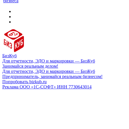
бизнеса
БизКуб
Для отчетности, ЭДО и маркировки — БизКуб
Занимайся реальным делом!
Для отчетности, ЭДО и маркировки — БизКуб
Предприниматель, занимайся реальным бизнесом!
Попробовать bizkub.ru
Реклама ООО «1С-СОФТ» ИНН 7730643014