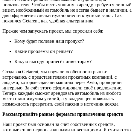
пользователя
. Чтобы взять машину в аренду,
требуется личный
визит, необходимый автомобиль не всегда бывает в наличии, а
для оформления сделки
нужно внести крупный залог. Так
появился Getarent
, как удобная альтернатива.
П
режде чем запускать проект, мы спросили себя:
К
ому будет полезен наш продукт?
Какие проблемы он решает?
Какую выгоду принес
ё
т инвесторам?
Создавая Getarent, мы изучали особенности рынка:
встречались с представителями прокатных компаний, с
людьми, которые сдавали машины через Avito, проводили
интервью. За сч
ё
т этого сформировали своё предложение.
Теперь каждый сможет арендовать автомобиль из любого
места с минимумом усилий, а у владельцев появилась
возможность превратить свой пассив в источник дохода.
Рассматривайте разные форматы привлечения средств
Наш проект был основан за сч
ё
т собственных средств,
которые стали первоначальными инвестициями. Я считаю это