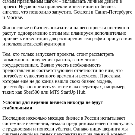
самым правильным шагом – вкладывать личные деньги в
проект. Недавно мы привлекли инвестиции от бизнес-
ангелов, что позволило запустить Getarent в Санкт-Петербурге
и Москве.
Финансовые и бизнес-показатели нашего проекта постоянно
растут, одновременно с этим мы планируем дополнительно
привлечь инвестиции для расширения географии присутствия
и пользовательской аудитории.
Тем, кто только запускает проекты, стоит рассмотреть
возможность
получения
грант
ов
, в том числе
государственны
х
. Важно учесть необходимость
предоставления соответствующей отчётности по ним, что
потребует существенного времени и ресурсов. Проектам,
которые ещё не до конца нашли свою бизнес-модель,
целесообразно принять участие в акселераторах,
например,
таких как Sber500 или MTS StartUp Hub.
Условия
для ведения бизнеса
никогда не будут
стабильными
Последние несколько месяцев бизнес в России испытывает
системные изменения, немало
предпринимателей
столкну
лись
с трудностями и понес
ли
убытки. Однако нишу шеринга мы
считаем одной из самых перспективных на данный момент.