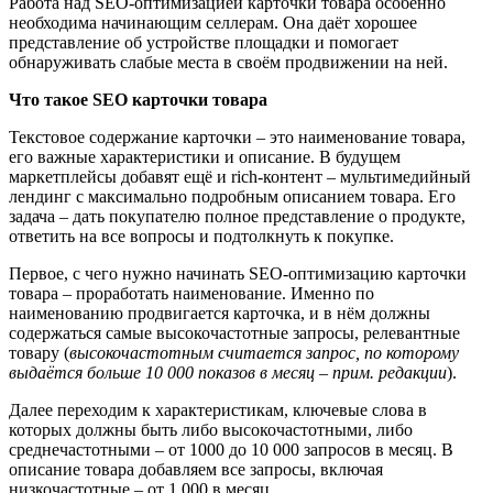
Работа над SEO-оптимизацией карточки товара особенно
необходима начинающим селлерам. Она даёт хорошее
представление об устройстве площадки и помогает
обнаруживать слабые места в своём продвижении на ней.
Что такое SEO карточки товара
Текстовое содержание карточки – это наименование товара,
его важные характеристики и описание. В будущем
маркетплейсы добавят ещё и rich-контент – мультимедийный
лендинг с максимально подробным описанием товара. Его
задача – дать покупателю полное представление о продукте,
ответить на все вопросы и подтолкнуть к покупке.
Первое, с чего нужно начинать SEO-оптимизацию карточки
товара – проработать наименование. Именно по
наименованию продвигается карточка, и в нём должны
содержаться самые высокочастотные запросы, релевантные
товару (
высокочастотным считается запрос, по которому
выдаётся больше 10 000 показов в месяц – прим. редакции
).
Далее переходим к характеристикам, ключевые слова в
которых должны быть либо высокочастотными, либо
среднечастотными – от 1000 до 10 000 запросов в месяц. В
описание товара добавляем все запросы, включая
низкочастотные – от 1 000 в месяц.