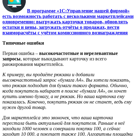
В программе «1С:Управление нашей фирмой»
есть возможность работать с несколькими маркетплейсами
одновременно: выгружать карточки товаров, обновлять
остатки и цены, загружать отчёты о продажах, вести
взаиморасчёты с учётом комиссионного вознаграждения
Типичные ошибки
Первая ошибка –
высокочастотные и нерелевантные
запросы
, которые выкидывают карточку из всего
ранжирования маркетплейса.
К примеру, вы продаёте рюкзаки и добавили
высокочастотный запрос «бумага А4». Вы хотели показать,
что рюкзак подходит для бумаги такого формата. Обычно,
когда покупатель набирает в поиске «бумага А4», он хочет
купить именно бумагу, а не рюкзак. Но ваша карточка ему
показалась. Конечно, покупать рюкзак он не станет, ведь ему
нужен другой товар.
Для маркетплейса это звоночек, что ваша карточка
перестала быть актуальной для покупателя. Раньше в неё
заходили 1000 человек и совершали покупки 100, а сейчас
заходит 10 000, а покупает также 100. Алгоритмы площадки