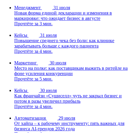
Менеджмент
31 июля
Новая форма единой декларации и изменения в
маркировке: что ожидает бизнес в августе
Прочтёте за 3 мин.
Кейсы
31 июля
Повышение среднего чека без боли: как клинике
зарабатывать больше с каждого пациента
Прочтёте за 4 мин.
Маркетинг
30 июля
Место на полке: как поставщикам выжить в ритейле на
фоне усиления конкуренции
Прочтёте за 5 мин.
Кейсы
30 июля
Как франчайзи «Сушиселл» чуть не закрыл бизнес и
потом в разы увеличил прибыль
Прочтёте за 4 мин.
Автоматизация
29 июля
От хайпа – к рабочему инструменту: пять важных для
бизнеса AI-трендов 2026 года