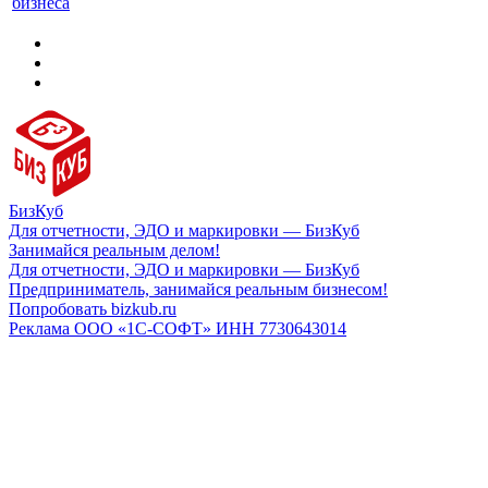
бизнеса
БизКуб
Для отчетности, ЭДО и маркировки — БизКуб
Занимайся реальным делом!
Для отчетности, ЭДО и маркировки — БизКуб
Предприниматель, занимайся реальным бизнесом!
Попробовать bizkub.ru
Реклама ООО «1С-СОФТ» ИНН 7730643014