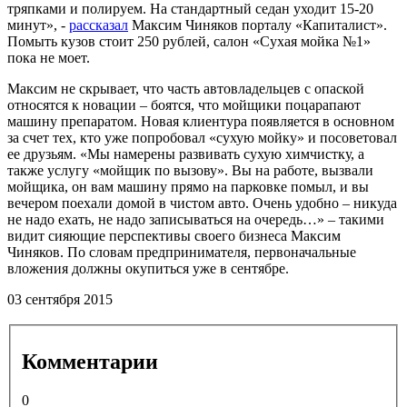
тряпками и полируем. На стандартный седан уходит 15-20
минут», -
рассказал
Максим Чиняков порталу «Капиталист».
Помыть кузов стоит 250 рублей, салон «Сухая мойка №1»
пока не моет.
Максим не скрывает, что часть автовладельцев с опаской
относятся к новации – боятся, что мойщики поцарапают
машину препаратом. Новая клиентура появляется в основном
за счет тех, кто уже попробовал «сухую мойку» и посоветовал
ее друзьям. «Мы намерены развивать сухую химчистку, а
также услугу «мойщик по вызову». Вы на работе, вызвали
мойщика, он вам машину прямо на парковке помыл, и вы
вечером поехали домой в чистом авто. Очень удобно – никуда
не надо ехать, не надо записываться на очередь…» – такими
видит сияющие перспективы своего бизнеса Максим
Чиняков. По словам предпринимателя, первоначальные
вложения должны окупиться уже в сентябре.
03 сентября 2015
Комментарии
0