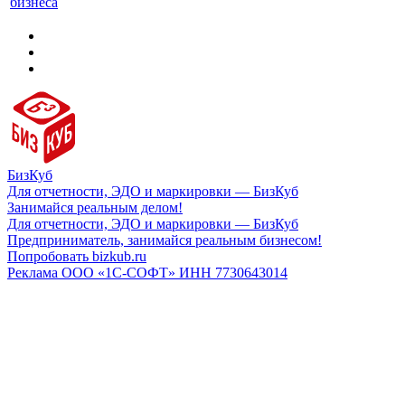
бизнеса
БизКуб
Для отчетности, ЭДО и маркировки — БизКуб
Занимайся реальным делом!
Для отчетности, ЭДО и маркировки — БизКуб
Предприниматель, занимайся реальным бизнесом!
Попробовать bizkub.ru
Реклама ООО «1С-СОФТ» ИНН 7730643014