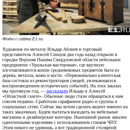
Фото с сайта E1.ru.
Художник по металлу Ильдар Аблиев и торговый
представитель Алексей Синцов два года назад открыли в
городке Верхняя Пышма Свердловской области небольшое
предприятие «Уральская мастеровая», где вручную
изготавливаются копии средневековых предметов быта из
дерева, металла, кожи и кости. «Первоначально клиентская
база состояла из реконструкторов (людей, увлекающихся
воспроизведением исторических событий). На этих заказах
мы протянули год, —
рассказали
Ильдар и Алексей
«Областной газете». Обычные люди стали обращаться к нам
совсем недавно. Сработали сарафанное радио и группы в
социальных сетях. Сейчас мы хотим сделать акцент именно на
таких заказчиках. Будем пытаться выходить на мебельные
магазины и дизайнерские конторы. Нынешний рынок завален
однотипными изделиями с использованием станков ЧПУ.
Этим никого не удивишь, а вот традиционной столярной