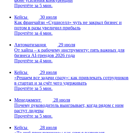
фоне усиления конкуренции
Прочтёте за 5 мин.
Кейсы
30 июля
Как франчайзи «Сушиселл» чуть не закрыл бизнес и
потом в разы увеличил прибыль
Прочтёте за 4 мин.
Автоматизация
29 июля
От хайпа – к рабочему инструменту: пять важных для
бизнеса AI-трендов 2026 года
Прочтёте за 4 мин.
Кейсы
29 июля
«Решаем все задачи сразу»: как привлекать сотрудников
в стартап и за счёт чего удерживать
Прочтёте за 5 мин.
Менеджмент
28 июля
Почему руководитель выигрывает, когда рядом с ним
растут лидеры
Прочтёте за 5 мин.
Кейсы
28 июля
«То ещё приключение»: как семья развивает