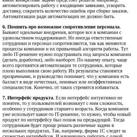
автоматизировать работу с входящими заявками, ускорить
доставку, сократить количество ошибок при сборке заказов.
Автоматизации ради автоматизации не должно быть.
6.
Помнить про возможное сопротивление персонала
.
Бывают идеальные внедрения, которое все в компании с
удовольствием поддерживают. Но иногда ответственные
сотрудники и персонал сопротивляются, так как меняются
процессы компании и их привычный алгоритм работы. Тут
либо IT-решение нужно подстраивать под запросы компании
(делать доработки), либо наоборот. По нашему опыту, чаще
всего противятся автоматизации те сотрудники, которые
плохо выполняли свою работу. Их результаты становятся
прозрачными, и руководство понимает, что у компании есть
балласт в виде нечестных, ленивых или неэффективных
специалистов. Конечно, от таких стремятся избавиться.
7.
Интерфейс продукта
. Если интерфейс интуитивно не
понятен, то у пользователей возникнут с ним сложности,
особенно у сотрудников старшего возраста. Когда компания
уже использует какое-то IT-решение, то нужно, чтобы новый
продукт по интерфейсу был похож на предыдущий. Тогда
сотрудникам будет проще решать различные задачи в
нескольких продуктах. Так, например, фирма 1С следит за
схожестью интерфейсов. И научившись работать с одной