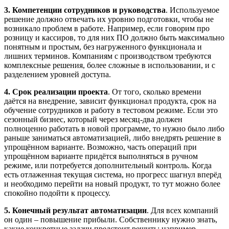
3.
Компетенции сотрудников и руководства
. Используемое
решение должно отвечать их уровню подготовки, чтобы не
возникало проблем в работе. Например, если говорим про
розницу и кассиров, то для них ПО должно быть максимально
понятным и простым, без нагруженного функционала и
лишних терминов. Компаниям с производством требуются
комплексные решения, более сложные в использовании, и с
разделением уровней доступа.
4.
Срок реализации проекта
. От того, сколько времени
даётся на внедрение, зависит функционал продукта, срок на
обучение сотрудников и работу в тестовом режиме. Если это
сезонный бизнес, который через месяц-два должен
полноценно работать в новой программе, то нужно было либо
раньше заниматься автоматизацией, либо внедрять решение в
упрощённом варианте. Возможно, часть операций при
упрощённом варианте придётся выполняться в ручном
режиме, или потребуется дополнительный контроль. Когда
есть отлаженная текущая система, но прогресс шагнул вперёд
и необходимо перейти на новый продукт, то тут можно более
спокойно подойти к процессу.
5. Конечный результат автоматизации
. Для всех компаний
он один – повышение прибыли. Собственнику нужно знать,
какие конкретные задачи предстоит решить: например,