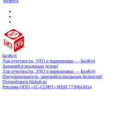
бизнеса
БизКуб
Для отчетности, ЭДО и маркировки — БизКуб
Занимайся реальным делом!
Для отчетности, ЭДО и маркировки — БизКуб
Предприниматель, занимайся реальным бизнесом!
Попробовать bizkub.ru
Реклама ООО «1С-СОФТ» ИНН 7730643014