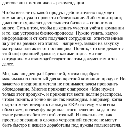
достоверных источников – рекомендации.
Чтобы выяснить, какой продукт действительно подходит
компании, нужно провести обследование. Либо мониторинг,
диагностику, анализ деятельности бизнеса – cинонимов
много. Суть в том, чтобы выяснить участки учёта в компании
и то, как устроены бизнес-процессы. Нужно узнать, какую
информацию и от кого получают сотрудники, ответственные
за учёт на разных его этапах – например, заявки на закупку
материала или акты от поставщика. Понять, что они делают с
этой информацией дальше, с какими отделами или
сотрудниками взаимодействуют по этим документам и так
далее.
Мы, как внедренцы IT-решений, хотим подобрать
максимально полезный для конкретной компании продукт. Но
зачастую предприниматели не понимают, зачем проводить
обследование. Многие приходят с запросом «Мне нужен
только этот продукт», и приходится вести долгие расспросы,
чтобы понять, а точно ли он так необходим. Например, когда
стартап хочет внедрить сложную ERP-систему, мы всегда
объясняем, почему функционал этого решения на данном
этапе развития бизнеса избыточный. И показываем, как
простые операции в сложно устроенной системе не могут
быть быстро и дешёво доработаны под нужды пользователя.