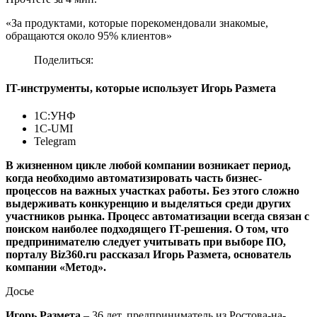
«За продуктами, которые порекомендовали знакомые,
обращаются около 95% клиентов»
Поделиться:
IT-инструменты, которые использует Игорь Размета
1С:УНФ
1С-UMI
Telegram
В жизненном цикле любой компании возникает период,
когда необходимо автоматизировать часть бизнес-
процессов на важных участках работы. Без этого сложно
выдерживать конкуренцию и выделяться среди других
участников рынка. Процесс автоматизации всегда связан с
поиском наиболее подходящего IT-решения. О том, что
предпринимателю следует учитывать при выборе ПО,
порталу Biz360.ru рассказал Игорь Размета, основатель
компании «Метод».
Досье
Игорь Размета
– 36 лет,
предприниматель из Ростова-на-