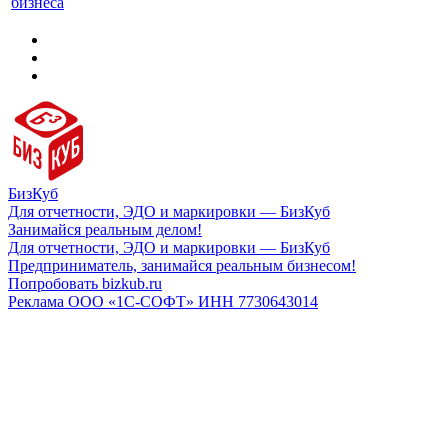
бизнеса
БизКуб
Для отчетности, ЭДО и маркировки — БизКуб
Занимайся реальным делом!
Для отчетности, ЭДО и маркировки — БизКуб
Предприниматель, занимайся реальным бизнесом!
Попробовать bizkub.ru
Реклама ООО «1С-СОФТ» ИНН 7730643014