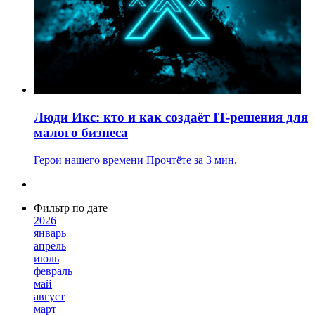
Люди Икс: кто и как создаёт IT-решения для
малого бизнеса
Герои нашего времени
Прочтёте за 3 мин.
Фильтр по дате
2026
январь
апрель
июль
февраль
май
август
март