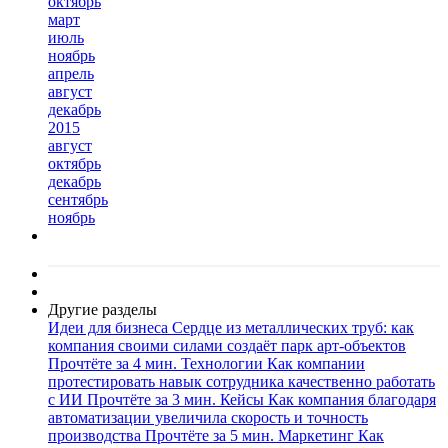
октябрь
март
июль
ноябрь
апрель
август
декабрь
2015
август
октябрь
декабрь
сентябрь
ноябрь
Другие разделы
Идеи для бизнеса
Сердце из металлических труб: как
компания своими силами создаёт парк арт-объектов
Прочтёте за 4 мин.
Технологии
Как компании
протестировать навык сотрудника качественно работать
с ИИ
Прочтёте за 3 мин.
Кейсы
Как компания благодаря
автоматизации увеличила скорость и точность
производства
Прочтёте за 5 мин.
Маркетинг
Как