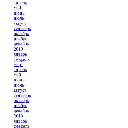
апрель
май
июнь
июль
август
сентябрь
октябрь
ноябрь
декабрь
2019
январь
февраль
март
апрель
май
июнь
июль
август
сентябрь
октябрь
ноябрь
декабрь
2018
январь
февраль