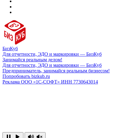
БизКуб
Для отчетности, ЭДО и маркировки — БизКуб
Занимайся реальным делом!
Для отчетности, ЭДО и маркировки — БизКуб
Предприниматель, занимайся реальным бизнесом!
Попробовать bizkub.ru
Реклама ООО «1С-СОФТ» ИНН 7730643014