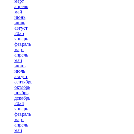
март
апрель
май
июнь
июль
август
2025
январь
февраль
март
апрель
май
июнь
июль
август
сентябрь
октябрь
ноябрь
декабрь
2024
январь
февраль
март
апрель
май