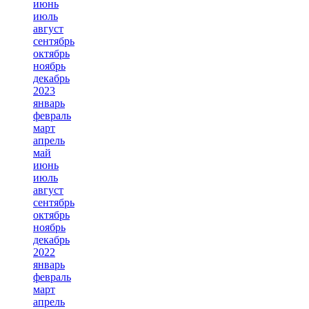
июнь
июль
август
сентябрь
октябрь
ноябрь
декабрь
2023
январь
февраль
март
апрель
май
июнь
июль
август
сентябрь
октябрь
ноябрь
декабрь
2022
январь
февраль
март
апрель