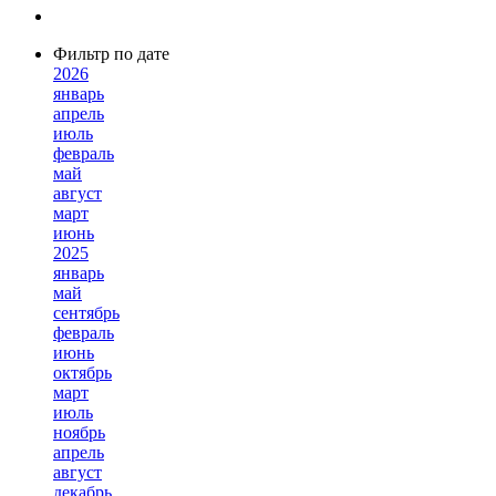
Фильтр по дате
2026
январь
апрель
июль
февраль
май
август
март
июнь
2025
январь
май
сентябрь
февраль
июнь
октябрь
март
июль
ноябрь
апрель
август
декабрь