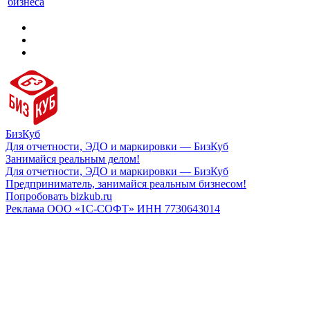
бизнеса
БизКуб
Для отчетности, ЭДО и маркировки — БизКуб
Занимайся реальным делом!
Для отчетности, ЭДО и маркировки — БизКуб
Предприниматель, занимайся реальным бизнесом!
Попробовать bizkub.ru
Реклама ООО «1С-СОФТ» ИНН 7730643014