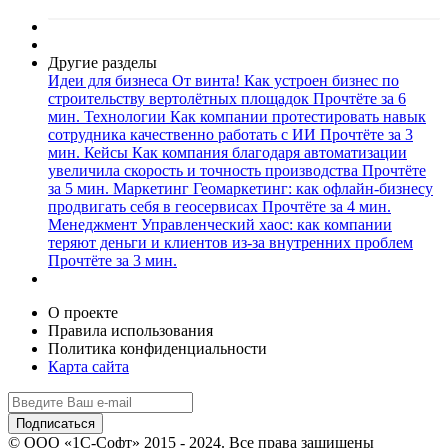
Другие разделы
Идеи для бизнеса
От винта! Как устроен бизнес по
строительству вертолётных площадок
Прочтёте за 6
мин.
Технологии
Как компании протестировать навык
сотрудника качественно работать с ИИ
Прочтёте за 3
мин.
Кейсы
Как компания благодаря автоматизации
увеличила скорость и точность производства
Прочтёте
за 5 мин.
Маркетинг
Геомаркетинг: как офлайн-бизнесу
продвигать себя в геосервисах
Прочтёте за 4 мин.
Менеджмент
Управленческий хаос: как компании
теряют деньги и клиентов из-за внутренних проблем
Прочтёте за 3 мин.
О проекте
Правила использования
Политика конфиденциальности
Карта сайта
© ООО «1С-Софт» 2015 - 2024. Все права защищены