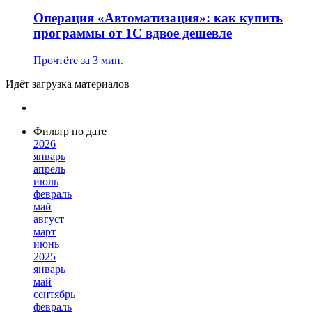
Операция «Автоматизация»: как купить
программы от 1С вдвое дешевле
Прочтёте за 3 мин.
Идёт загрузка материалов
Фильтр по дате
2026
январь
апрель
июль
февраль
май
август
март
июнь
2025
январь
май
сентябрь
февраль