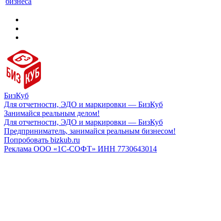
бизнеса
БизКуб
Для отчетности, ЭДО и маркировки — БизКуб
Занимайся реальным делом!
Для отчетности, ЭДО и маркировки — БизКуб
Предприниматель, занимайся реальным бизнесом!
Попробовать bizkub.ru
Реклама ООО «1С-СОФТ» ИНН 7730643014