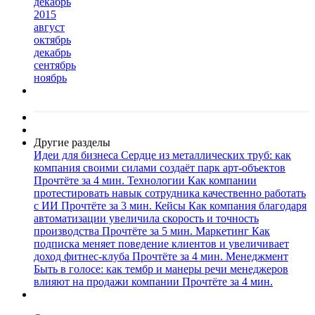
декабрь
2015
август
октябрь
декабрь
сентябрь
ноябрь
Другие разделы
Идеи для бизнеса
Сердце из металлических труб: как
компания своими силами создаёт парк арт-объектов
Прочтёте за 4 мин.
Технологии
Как компании
протестировать навык сотрудника качественно работать
с ИИ
Прочтёте за 3 мин.
Кейсы
Как компания благодаря
автоматизации увеличила скорость и точность
производства
Прочтёте за 5 мин.
Маркетинг
Как
подписка меняет поведение клиентов и увеличивает
доход фитнес-клуба
Прочтёте за 4 мин.
Менеджмент
Быть в голосе: как тембр и манеры речи менеджеров
влияют на продажи компании
Прочтёте за 4 мин.