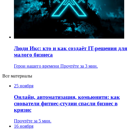
Люди Икс: кто и как создаёт IT-решения для
малого бизнеса
Герои нашего времени
Прочтёте за 3 мин.
Все материалы
25 ноября
Онлайн, автоматизация, комьюнити: как
снователи фитнес-студии спасли бизнес в
кризис
Прочтёте за 5 мин.
16 ноября