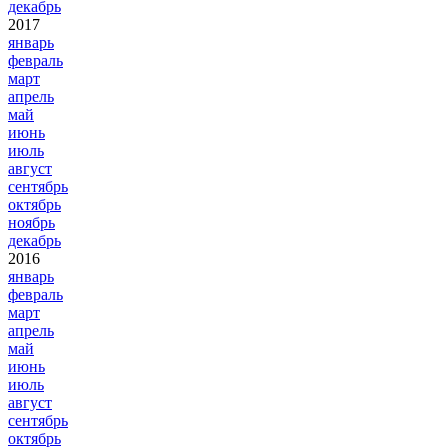
декабрь
2017
январь
февраль
март
апрель
май
июнь
июль
август
сентябрь
октябрь
ноябрь
декабрь
2016
январь
февраль
март
апрель
май
июнь
июль
август
сентябрь
октябрь