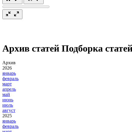
Архив статей
Подборка статей
Архив
2026
январь
февраль
март
апрель
май
июнь
июль
август
2025
январь
февраль
март