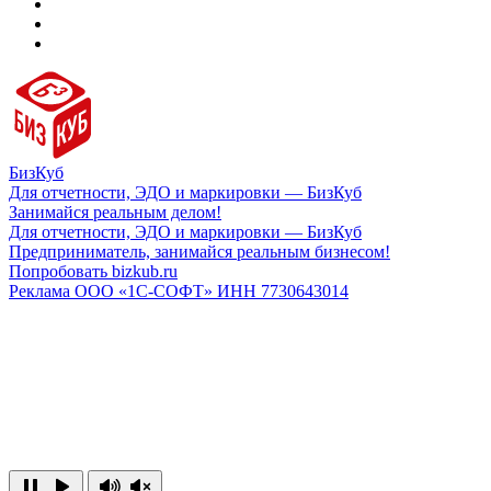
БизКуб
Для отчетности, ЭДО и маркировки — БизКуб
Занимайся реальным делом!
Для отчетности, ЭДО и маркировки — БизКуб
Предприниматель, занимайся реальным бизнесом!
Попробовать bizkub.ru
Реклама ООО «1С-СОФТ» ИНН 7730643014