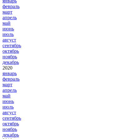
январь
февраль
март
апрель
май
июнь
июль
август
сентябрь
октябрь
ноябрь
декабрь
2020
январь
февраль
март
апрель
май
июнь
июль
август
сентябрь
октябрь
ноябрь
декабрь