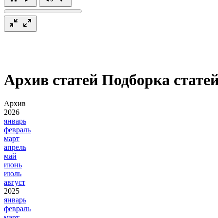
Архив статей
Подборка статей
Архив
2026
январь
февраль
март
апрель
май
июнь
июль
август
2025
январь
февраль
март