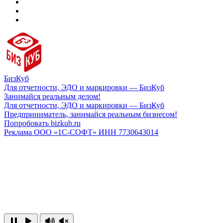
БизКуб
Для отчетности, ЭДО и маркировки — БизКуб
Занимайся реальным делом!
Для отчетности, ЭДО и маркировки — БизКуб
Предприниматель, занимайся реальным бизнесом!
Попробовать bizkub.ru
Реклама ООО «1С-СОФТ» ИНН 7730643014