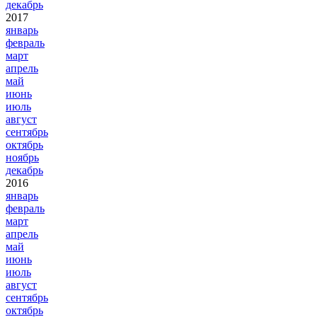
декабрь
2017
январь
февраль
март
апрель
май
июнь
июль
август
сентябрь
октябрь
ноябрь
декабрь
2016
январь
февраль
март
апрель
май
июнь
июль
август
сентябрь
октябрь