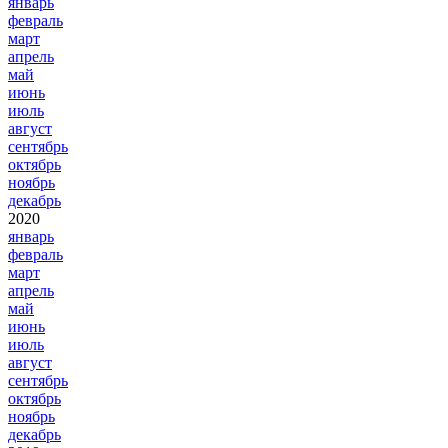
январь
февраль
март
апрель
май
июнь
июль
август
сентябрь
октябрь
ноябрь
декабрь
2020
январь
февраль
март
апрель
май
июнь
июль
август
сентябрь
октябрь
ноябрь
декабрь