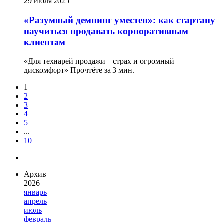
29 июля 2025
«Разумный демпинг уместен»: как стартапу
научиться продавать корпоративным
клиентам
«Для технарей продажи – страх и огромный
дискомфорт»
Прочтёте за 3 мин.
1
2
3
4
5
...
10
Архив
2026
январь
апрель
июль
февраль