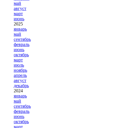
май
август
март
июнь
2025
январь
май
сентябрь
февраль
июнь
октябрь
март
июль
ноябрь
апрель
август
декабрь
2024
январь
май
сентябрь
февраль
июнь
октябрь
март