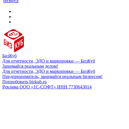
бизнеса
БизКуб
Для отчетности, ЭДО и маркировки — БизКуб
Занимайся реальным делом!
Для отчетности, ЭДО и маркировки — БизКуб
Предприниматель, занимайся реальным бизнесом!
Попробовать bizkub.ru
Реклама ООО «1С-СОФТ» ИНН 7730643014