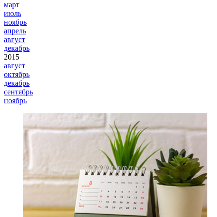
март
июль
ноябрь
апрель
август
декабрь
2015
август
октябрь
декабрь
сентябрь
ноябрь