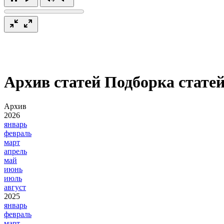
Архив статей
Подборка статей
Архив
2026
январь
февраль
март
апрель
май
июнь
июль
август
2025
январь
февраль
март