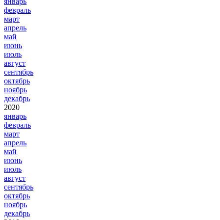
январь
февраль
март
апрель
май
июнь
июль
август
сентябрь
октябрь
ноябрь
декабрь
2020
январь
февраль
март
апрель
май
июнь
июль
август
сентябрь
октябрь
ноябрь
декабрь