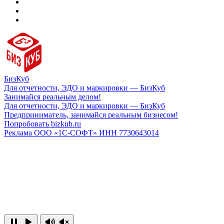
БизКуб
Для отчетности, ЭДО и маркировки — БизКуб
Занимайся реальным делом!
Для отчетности, ЭДО и маркировки — БизКуб
Предприниматель, занимайся реальным бизнесом!
Попробовать bizkub.ru
Реклама ООО «1С-СОФТ» ИНН 7730643014