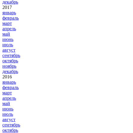
декабрь
2017
январь
февраль
март
апрель
май
июнь
июль
август
сентябрь
октябрь
ноябрь
декабрь
2016
январь
февраль
март
апрель
май
июнь
июль
август
сентябрь
октябрь