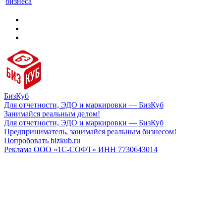
бизнеса
БизКуб
Для отчетности, ЭДО и маркировки — БизКуб
Занимайся реальным делом!
Для отчетности, ЭДО и маркировки — БизКуб
Предприниматель, занимайся реальным бизнесом!
Попробовать bizkub.ru
Реклама ООО «1С-СОФТ» ИНН 7730643014