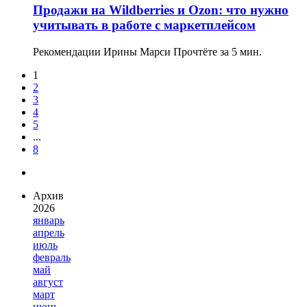
Продажи на Wildberries и Ozon: что нужно
учитывать в работе с маркетплейсом
Рекомендации Ирины Марси
Прочтёте за 5 мин.
1
2
3
4
5
...
8
Архив
2026
январь
апрель
июль
февраль
май
август
март
июнь