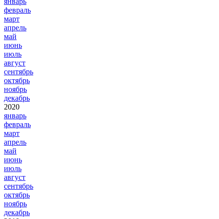
январь
февраль
март
апрель
май
июнь
июль
август
сентябрь
октябрь
ноябрь
декабрь
2020
январь
февраль
март
апрель
май
июнь
июль
август
сентябрь
октябрь
ноябрь
декабрь