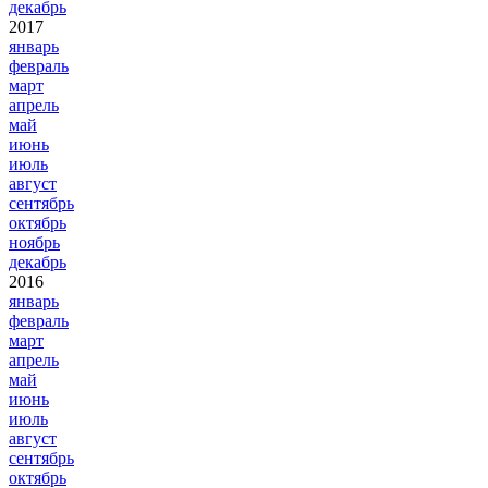
декабрь
2017
январь
февраль
март
апрель
май
июнь
июль
август
сентябрь
октябрь
ноябрь
декабрь
2016
январь
февраль
март
апрель
май
июнь
июль
август
сентябрь
октябрь