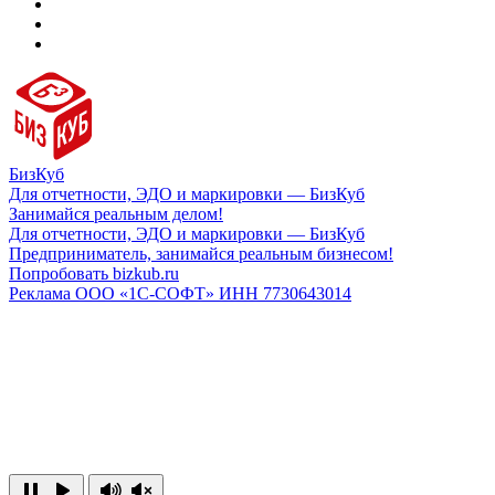
БизКуб
Для отчетности, ЭДО и маркировки — БизКуб
Занимайся реальным делом!
Для отчетности, ЭДО и маркировки — БизКуб
Предприниматель, занимайся реальным бизнесом!
Попробовать bizkub.ru
Реклама ООО «1С-СОФТ» ИНН 7730643014