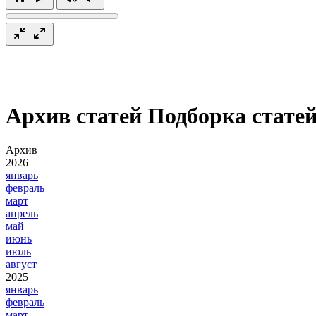
Архив статей
Подборка статей
Архив
2026
январь
февраль
март
апрель
май
июнь
июль
август
2025
январь
февраль
март