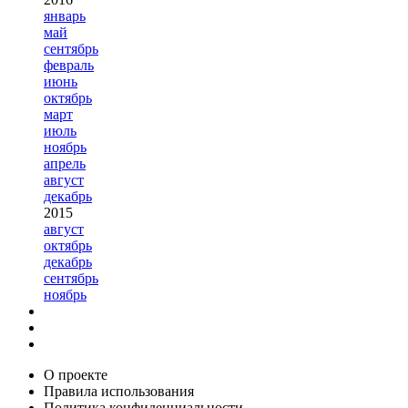
январь
май
сентябрь
февраль
июнь
октябрь
март
июль
ноябрь
апрель
август
декабрь
2015
август
октябрь
декабрь
сентябрь
ноябрь
О проекте
Правила использования
Политика конфиденциальности