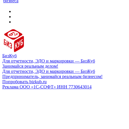
бизнеса
БизКуб
Для отчетности, ЭДО и маркировки — БизКуб
Занимайся реальным делом!
Для отчетности, ЭДО и маркировки — БизКуб
Предприниматель, занимайся реальным бизнесом!
Попробовать bizkub.ru
Реклама ООО «1С-СОФТ» ИНН 7730643014