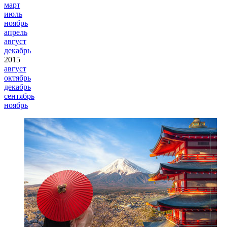
март
июль
ноябрь
апрель
август
декабрь
2015
август
октябрь
декабрь
сентябрь
ноябрь