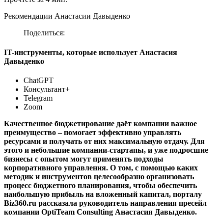
Рекомендации Анастасии Давыденко
Поделиться:
IT-инструменты, которые использует Анастасия
Давыденко
ChatGPT
Консультант+
Telegram
Zoom
Качественное б
юджетирование да
ё
т
компании
важное
преимущество
–
помогает эффективно управлять
ресурсами и получать от них максимальную отдачу.
Для
этого и небольшие компании-стартапы, и уже подросшие
бизнесы с опытом могут применять подходы
корпоративного управления. О том, с помощью каких
методик и инструментов целесообразно
организовать
процесс бюджетного планирования, чтобы обеспечить
наибольшую прибыль на вложенный капитал
, порталу
Biz
360.
ru
рассказала
руководитель направления пресейл
компании
OptiTeam Consulting
Анастасия Давыденко
.