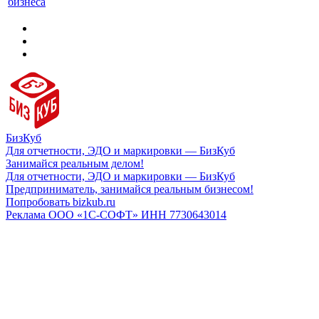
бизнеса
БизКуб
Для отчетности, ЭДО и маркировки — БизКуб
Занимайся реальным делом!
Для отчетности, ЭДО и маркировки — БизКуб
Предприниматель, занимайся реальным бизнесом!
Попробовать bizkub.ru
Реклама ООО «1С-СОФТ» ИНН 7730643014