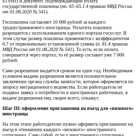
ЕГРИП и документ, подтверждающий уплату
государственной пошлины (
пп. 65–65.1.4 приказа МВД России
от 01.08.2020 № 541
).
Госпошлина составляет 10 000 рублей за каждого
трудоустраиваемого иностранца. Уплатить пошлину
разрешается с использованием единого портала госуслуг. В
этом случае размер пошлины применяется с коэффициентом
0,7 от первоначально установленной суммы (
п. 81.4 приказа
МВД России от 01.08.2020 № 541
). То есть, если оплата
совершается через портал, то её размер составит уже 7 000
рублей.
Само разрешение выдаётся сроком на один год. Необходимым
условием выдачи разрешения является положительное
заключение органа службы занятости, которое оформляется по
запросу миграционного ведомства. Если работодатель не
подавал заявку о потребности в иностранных работниках, в
выдаче разрешения ему, скорее всего, откажут.
Шаг III: оформление приглашения на въезд для «визового»
иностранца
На этом этапе работодателю нужно оформить приглашение на
въезд в отношении каждого «визового» иностранного
сотрудника. Само собой, если у иностранного сотрудника,