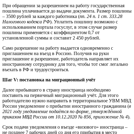
При обращении за разрешением на работу государственная
пошлина уплачивается до выдачи документа. Размер пошлины
– 3500 рублей за каждого работника (
пп. 24 п. 1 ст. 333.28
Налогового кодекса РФ
). Уплатить пошлину возможно с
использованием портала госуслуг, в этом случае размер
пошлины применяется с коэффициентом 0,7 от
установленной суммы и составит 2 450 рублей.
Само разрешение на работу выдается одновременно с
приглашением на въезд в Россию. Получив на руки
приглашение и разрешение, работодатель направляет их
иностранному сотруднику для того, чтобы тот смог легально
въехать в РФ и трудоустроиться.
Шаг V: постановка на миграционный учёт
Далее прибывшего в страну иностранца необходимо
поставить на первичный миграционный учёт. Для этого
работодателю нужно направить в территориальное УВМ МВД
России уведомление о прибытии иностранного гражданина (
в
2021 году уведомление подаётся по форме, утверждённой
приказом МВД России от 10.12.2020 № 856, приложение № 4
).
Срок подачи уведомления о въезде «визового» иностранца –
не позднее 7 рабочих дней со дня его прибытия в место