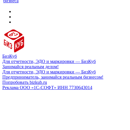
бизнеса
БизКуб
Для отчетности, ЭДО и маркировки — БизКуб
Занимайся реальным делом!
Для отчетности, ЭДО и маркировки — БизКуб
Предприниматель, занимайся реальным бизнесом!
Попробовать bizkub.ru
Реклама ООО «1С-СОФТ» ИНН 7730643014