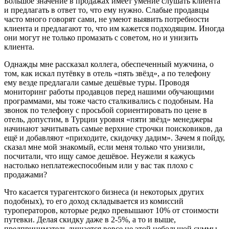
Большое значение в продажах имеет умение слушать клиента
и предлагать в ответ то, что ему нужно. Слабые продавцы
часто много говорят сами, не умеют выявить потребности
клиента и предлагают то, что им кажется подходящим. Иногда
они могут не только промазать с советом, но и унизить
клиента.
Однажды мне рассказал коллега, обеспеченный мужчина, о
том, как искал путёвку в отель «пять звёзд», а по телефону
ему везде предлагали самые дешёвые туры. Проводя
мониторинг работы продавцов перед нашими обучающими
программами, мы тоже часто сталкивались с подобным. На
звонок по телефону с просьбой сориентировать по цене в
отель, допустим, в Турции уровня «пяти звёзд» менеджеры
начинают зачитывать самые верхние строчки поисковиков, да
ещё и добавляют «приходите, скидочку дадим». Зачем я пойду,
сказал мне мой знакомый, если меня только что унизили,
посчитали, что ищу самое дешёвое. Неужели я кажусь
настолько неплатежеспособным или у вас так плохо с
продажами?
Что касается турагентского бизнеса (и некоторых других
подобных), то его доход складывается из комиссий
туроператоров, которые редко превышают 10% от стоимости
путевки. Делая скидку даже в 2-5%, а то и выше,
предприниматель лишается вовсе не этой небольшой суммы,