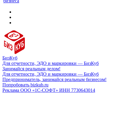
бизнеса
БизКуб
Для отчетности, ЭДО и маркировки — БизКуб
Занимайся реальным делом!
Для отчетности, ЭДО и маркировки — БизКуб
Предприниматель, занимайся реальным бизнесом!
Попробовать bizkub.ru
Реклама ООО «1С-СОФТ» ИНН 7730643014