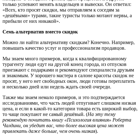
только успевают менять владельцев и вывески. Он ответил:
«Всех, кто просят скидки, мы отправляем к соседям за
«дешёвыми» турами, такие туристы только мотают нервы, а
прибыли от них никакой».
Семь альтернатив вместо скидок
Можно ли найти альтернативу скидкам? Конечно. Например,
повышать качество услуг и профессионализм продавцов.
Мы знаем много примеров, когда к квалифицированному
турагенту люди едут на другой конец города, из отпусков
приезжают с подарками и рекомендуют специалиста друзьям
и знакомым. У хорошего мастера в салоне красоты скидок не
просят, у него нет свободных окон, люди готовы переплатить
и несколько дней или недель ждать своей очереди.
Также мы знаем немало примеров, и это подтверждается
исследованиями, что часть людей отпугивает слишком низкая
цена, и если в какой-то категории товара есть широкий выбор,
то чаще покупают не самый дешёвый. (
На эту тему
рекомендую почитать книгу «Психология влияния» Роберта
Чалдини, он убедит вас, что более высокая цена может
привлекать даже больше, чем очень низкая
).