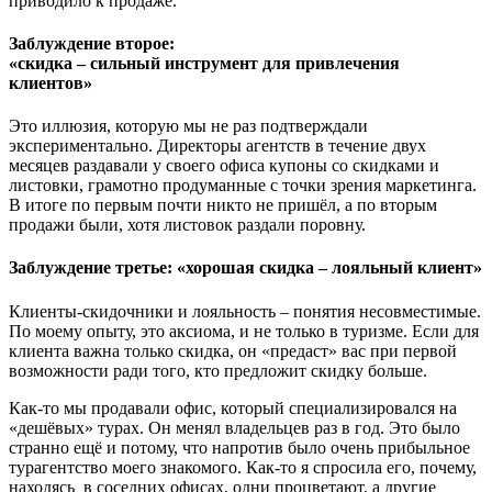
приводило к продаже.
Заблуждение второе:
«скидка – сильный инструмент для привлечения
клиентов»
Это иллюзия, которую мы не раз подтверждали
экспериментально. Директоры агентств в течение двух
месяцев раздавали у своего офиса купоны со скидками и
листовки, грамотно продуманные с точки зрения маркетинга.
В итоге по первым почти никто не пришёл, а по вторым
продажи были, хотя листовок раздали поровну.
Заблуждение третье: «хорошая скидка – лояльный клиент»
Клиенты-скидочники и лояльность – понятия несовместимые.
По моему опыту, это аксиома, и не только в туризме. Если для
клиента важна только скидка, он «предаст» вас при первой
возможности ради того, кто предложит скидку больше.
Как-то мы продавали офис, который специализировался на
«дешёвых» турах. Он менял владельцев раз в год. Это было
странно ещё и потому, что напротив было очень прибыльное
турагентство моего знакомого. Как-то я спросила его, почему,
находясь в соседних офисах, одни процветают, а другие