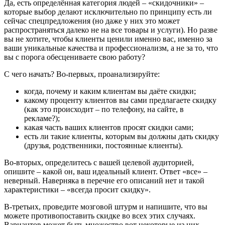
Да, есть определённая категория людей – «скидочники» –
которые выбор делают исключительно по принципу есть ли
сейчас спецпредложения (но даже у них это может
распространяться далеко не на все товары и услуги). Но разве
вы не хотите, чтобы клиенты ценили именно вас, именно за
ваши уникальные качества и профессионализм, а не за то, что
вы с порога обесцениваете свою работу?
С чего начать? Во-первых, проанализируйте:
когда, почему и каким клиентам вы даёте скидки;
какому проценту клиентов вы сами предлагаете скидку
(как это происходит – по телефону, на сайте, в
рекламе?);
какая часть ваших клиентов просят скидки сами;
есть ли такие клиенты, которым вы должны дать скидку
(друзья, родственники, постоянные клиенты).
Во-вторых, определитесь с вашей целевой аудиторией,
опишите – какой он, ваш идеальный клиент. Ответ «все» –
неверный. Наверняка в перечне его описаний нет и такой
характеристики – «всегда просит скидку».
В-третьих, проведите мозговой штурм и напишите, что вы
можете противопоставить скидке во всех этих случаях.
Вариантов может быть множество вот некоторые из них,