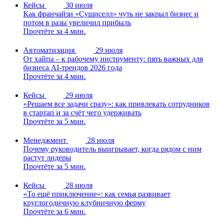
Кейсы
30 июля
Как франчайзи «Сушиселл» чуть не закрыл бизнес и
потом в разы увеличил прибыль
Прочтёте за 4 мин.
Автоматизация
29 июля
От хайпа – к рабочему инструменту: пять важных для
бизнеса AI-трендов 2026 года
Прочтёте за 4 мин.
Кейсы
29 июля
«Решаем все задачи сразу»: как привлекать сотрудников
в стартап и за счёт чего удерживать
Прочтёте за 5 мин.
Менеджмент
28 июля
Почему руководитель выигрывает, когда рядом с ним
растут лидеры
Прочтёте за 5 мин.
Кейсы
28 июля
«То ещё приключение»: как семья развивает
круглогодичную клубничную ферму
Прочтёте за 6 мин.