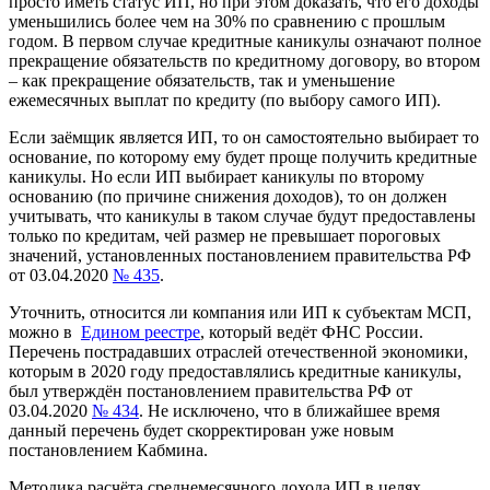
просто иметь статус ИП, но при этом доказать, что его доходы
уменьшились более чем на 30% по сравнению с прошлым
годом. В первом случае кредитные каникулы означают полное
прекращение обязательств по кредитному договору, во втором
– как прекращение обязательств, так и уменьшение
ежемесячных выплат по кредиту (по выбору самого ИП).
Если заёмщик является ИП, то он самостоятельно выбирает то
основание, по которому ему будет проще получить кредитные
каникулы. Но если ИП выбирает каникулы по второму
основанию (по причине снижения доходов), то он должен
учитывать, что каникулы в таком случае будут предоставлены
только по кредитам, чей размер не превышает пороговых
значений, установленных постановлением правительства РФ
от 03.04.2020
№ 435
.
Уточнить, относится ли компания или ИП к субъектам МСП,
можно в
Едином реестре
, который ведёт ФНС России.
Перечень пострадавших отраслей отечественной экономики,
которым в 2020 году предоставлялись кредитные каникулы,
был утверждён постановлением правительства РФ от
03.04.2020
№ 434
. Не исключено, что в ближайшее время
данный перечень будет скорректирован уже новым
постановлением Кабмина.
Методика расчёта среднемесячного дохода ИП в целях