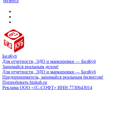
бизнеса
БизКуб
Для отчетности, ЭДО и маркировки — БизКуб
Занимайся реальным делом!
Для отчетности, ЭДО и маркировки — БизКуб
Предприниматель, занимайся реальным бизнесом!
Попробовать bizkub.ru
Реклама ООО «1С-СОФТ» ИНН 7730643014