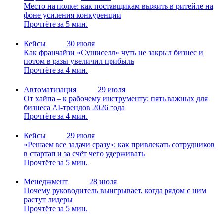
Место на полке: как поставщикам выжить в ритейле на
фоне усиления конкуренции
Прочтёте за 5 мин.
Кейсы
30 июля
Как франчайзи «Сушиселл» чуть не закрыл бизнес и
потом в разы увеличил прибыль
Прочтёте за 4 мин.
Автоматизация
29 июля
От хайпа – к рабочему инструменту: пять важных для
бизнеса AI-трендов 2026 года
Прочтёте за 4 мин.
Кейсы
29 июля
«Решаем все задачи сразу»: как привлекать сотрудников
в стартап и за счёт чего удерживать
Прочтёте за 5 мин.
Менеджмент
28 июля
Почему руководитель выигрывает, когда рядом с ним
растут лидеры
Прочтёте за 5 мин.