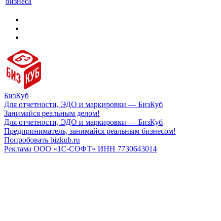
бизнеса
БизКуб
Для отчетности, ЭДО и маркировки — БизКуб
Занимайся реальным делом!
Для отчетности, ЭДО и маркировки — БизКуб
Предприниматель, занимайся реальным бизнесом!
Попробовать bizkub.ru
Реклама ООО «1С-СОФТ» ИНН 7730643014