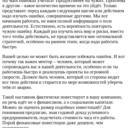
На чьих ошибках учиться? Продуктивнее на чужих. Проблема
в другом – какое количество времени на это уйдёт. Только
представьте: перед каждым следующим шагом или действием
надо изучать ошибки, совершенные другими. Мы все
начинаем работать, не имея полной информации о поле
деятельности. Естественно, есть вероятность повторить
чужую ошибку. Каждый раз изучать весь мир и риски, вместо
того чтобы действовать, не представляется мне оптимальной
стратегией, особенно на раннем этапе, когда надо работать
быстро.
Вашей целью не может быть желание избежать ошибок. И вот
почему так важен ментор – человек, который может
сопровождать вас в вашей деятельности, особенно если ты
работаешь быстро и реализуешь проекты на огромной
скорости. Должен быть человек, который со стороны видит
все твои действия и старается по мере возможностей уберечь
тебя от аварии.
Такой наставник фактически инвестирует в вашу компанию,
но речь идёт не о финансовом, а о социальном капитале.
Можно ли оценить размер подобных инвестиций? Для
понимания предлагаю, зная годовой доход успешного
предпринимателя, подсчитать стоимость часа его работы.
Порой финансовые инвестиции даже дешевле, чем
человеческие.