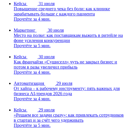
Кейсы
31 июля
Повышение среднего чека без боли: как клинике
зарабатывать больше с каждого пациента
Прочтёте за 4 мин.
Маркетинг
30 июля
Место на полке: как поставщикам выжить в ритейле на
фоне усиления конкуренции
Прочтёте за 5 мин.
Кейсы
30 июля
Как франчайзи «Сушиселл» чуть не закрыл бизнес и
потом в разы увеличил прибыль
Прочтёте за 4 мин.
Автоматизация
29 июля
От хайпа – к рабочему инструменту: пять важных для
бизнеса AI-трендов 2026 года
Прочтёте за 4 мин.
Кейсы
29 июля
«Решаем все задачи сразу»: как привлекать сотрудников
в стартап и за счёт чего удерживать
Прочтёте за 5 мин.