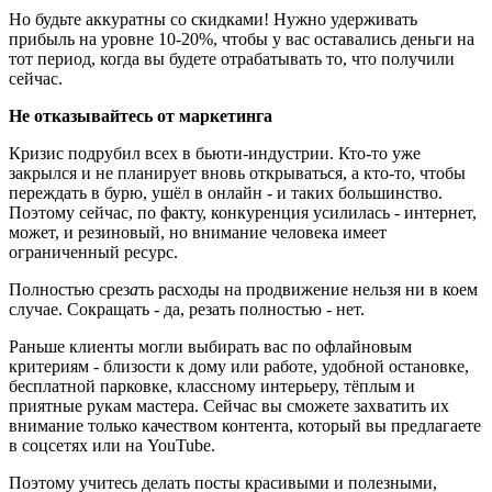
Но будьте аккуратны со скидками! Нужно удерживать
прибыль на уровне 10-20%, чтобы у вас оставались деньги на
тот период, когда вы будете отрабатывать то, что получили
сейчас.
Не отказывайтесь от маркетинга
Кризис подрубил всех в бьюти-индустрии. Кто-то уже
закрылся и не планирует вновь открываться, а кто-то, чтобы
переждать в бурю, ушёл в онлайн - и таких большинство.
Поэтому сейчас, по факту, конкуренция усилилась - интернет,
может, и резиновый, но внимание человека имеет
ограниченный ресурс.
Полностью срез
а
ть расходы на продвижение нельзя ни в коем
случае. Сокращать - да, резать полностью - нет.
Раньше клиенты могли выбирать вас по офлайновым
критериям - близости к дому или работе, удобной остановке,
бесплатной парковке, классному интерьеру, тёплым и
приятные рукам мастера. Сейчас вы сможете захватить их
внимание только качеством контента, который вы предлагаете
в соцсетях или на YouTube.
Поэтому учитесь делать посты красивыми и полезными,