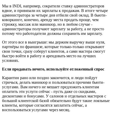
Мы в INDI, например, сократили ставку администраторов
вдвое, и привязали их зарплаты к продажам. В итоге четыре
администратора за четыре дня отбили свой оклад. В бьюти-
коворкинге, конечно, аренду места продать проще, чем
стрижку, массаж или маникюр, но в любом случае -
администраторы получают зарплату за работу, а не просто
потому что работодатели должны сохранить им зарплату.
От этого все в выигрыше: мы держим выручку выше нуля,
партнёры по франшизе, которые только-только открывают
свои точки, сразу соберут клиентов, а сами мастера смогут
быстро войти в работу и арендовать место на лучших
условиях.
Если продавать нечего, используйте отложенный спрос
Карантин рано или поздно закончится, и люди пойдут
стричься, делать маникюр и пользоваться прочими бьюти-
услугами. Вам ничего не мешает предложить клиентам
оплатить эти услуги сейчас - пусть даже со скидками,
дисконтами и бонусами. У салонов и отдельных мастеров с
большой клиентской базой обязательно будут такие лояльные
клиенты, которые согласятся заплатить сейчас, а
воспользоваться услугами через месяц.