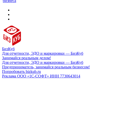
бизнеса
БизКуб
Для отчетности, ЭДО и маркировки — БизКуб
Занимайся реальным делом!
Для отчетности, ЭДО и маркировки — БизКуб
Предприниматель, занимайся реальным бизнесом!
Попробовать bizkub.ru
Реклама ООО «1С-СОФТ» ИНН 7730643014