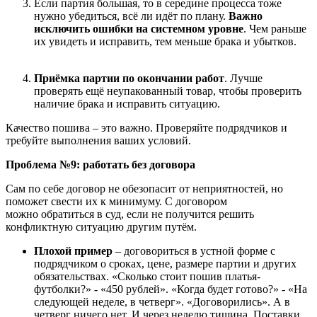
Если партия большая, то в середине процесса тоже
нужно убедиться, всё ли идёт по плану.
Важно
исключить ошибки на системном уровне
. Чем раньше
их увидеть и исправить, тем меньше брака и убытков.
При
ё
мка партии по окончани
и
работ
. Лучше
проверять ещ
ё
неупакованный товар, чтобы проверить
наличие брака и исправить ситуацию.
Качество пошива
–
это важно. Проверяйте подрядчиков и
требуйте выполнения ваших условий.
Проблема №9: работать без договора
Сам по себе договор не обезопасит от неприятностей, но
поможет свести их к минимуму. С договором
можно обратиться в суд, если не получится решить
конфликтную ситуацию другим путём.
Плохой пример
–
договориться в устной форме с
подрядчиком о сроках, цене, размере партии и других
обязательствах.
«
Сколько стоит пошив платья-
футболки?
» - «
450 рублей
»
.
«
Когда будет готово?
» - «
На
следующей неделе, в четверг
»
.
«
Договорились
»
.
А в
четверг ничего нет. И через неделю тишина. Поставки