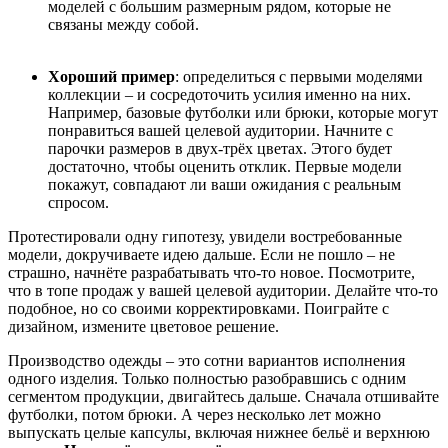
моделей с большим размерным рядом, которые не
связаны между собой.
Хороший пример
: определиться с первыми моделями
коллекции
– и сосредоточить усилия именно на них
.
Например,
базовые футболки или брюки, которые могут
понравит
ь
ся вашей целевой аудитории.
Н
ачните с
парочки размеров в двух-тр
ё
х цветах. Этого будет
достаточно, чтобы
оценить
отклик. Первые модели
покажут, совпадают ли ваши ожидания с реальн
ым
спросом.
Протестировали одну гипотезу, увидели востребованные
модели, докручивае
те
идею дальше. Если не пошло
–
не
страшно, начн
ё
те разрабатывать
что-то
новое.
Посмотрите,
ч
то в топе продаж у вашей целевой аудитории
.
Делайте
что-то
подобное, но со своими корректировками. Поиграйте с
дизайном, измените цветовое решение.
Производство одежды – это сотни вариантов исполнения
одного изделия.
Только полностью разобравшись с одним
сегментом продукции, двигай
тесь
дальше. Сначала
отшивайте
футболки, потом брюки. А через несколько лет можно
выпускать целы
е
капсул
ы
, включая нижнее бель
ё
и верхнюю