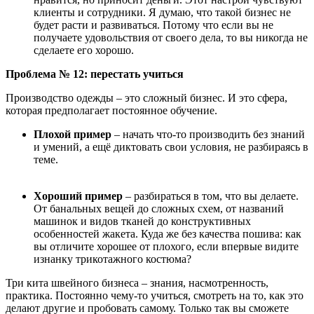
клиенты и сотрудники. Я думаю, что такой бизнес не
будет расти и развиваться.
Потому что если вы не
получаете удовольствия от своего дела, то вы никогда не
сделаете его хорошо.
Проблема № 12: перестать учиться
Производство одежды
–
это сложный бизнес.
И это сфера,
которая предполагает постоянное обучение.
Плохой пример
–
начать что-то производить без знаний
и умений, а ещ
ё
диктовать свои условия, не разбираясь в
теме.
Хороший пример
–
разбираться в том, что вы делаете.
От банальных вещей до сложных схем, от названий
машинок и видов тканей до конструктивных
особенностей жакета. Куда же без качества пошива: как
вы отличите хорошее от плохого, если впервые
видите
изнанку трикотажного костюма?
Три кита швейного бизнеса – з
нания, насмотренность,
практика. Постоянно чему-то учиться, смотреть на то, как это
делают другие и пробовать самому. Только так вы сможете