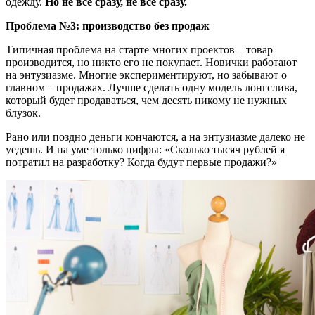
одежду.
Но не вс
ё
сразу, не вс
ё
сразу.
Проблема №3: производство без продаж
Типичная проблема на старте
многих
проектов
–
товар
производ
ится
, но никто
его
не покупает. Новички работают
на энтузиазме. Мног
ие
экспериментируют, но забывают о
главном
–
продажах. Лучше сделать одну модель лонгслива,
который будет продаваться, чем
десять
никому не нужных
блузок.
Рано или поздно деньги кончаются, а на энтузиазме далеко не
уедешь. И на уме только цифры:
«
Сколько тысяч рублей я
потратил на разработку? Когда будут первые продажи?
»