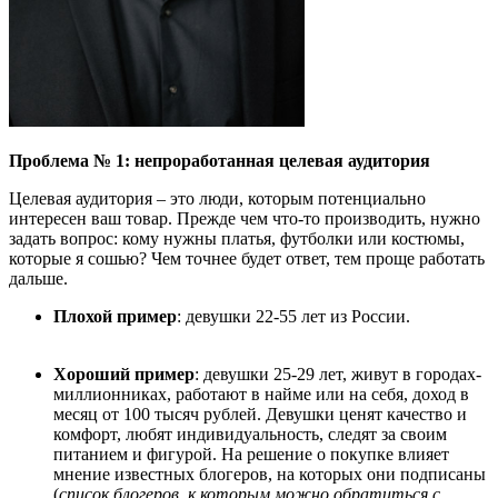
Проблема № 1: непроработанная целевая аудитория
Целевая аудитория – это люди, которым
потенциально
интересен
ваш
товар. Прежде чем что-то производить, нужно
задать вопрос:
к
ому нужны платья, футболки или костюмы,
которые я сошью? Чем точнее будет ответ, тем проще работать
дальше.
Плохой пример
:
д
евушки 22-55 лет из России.
Хороший пример
:
д
евушки 25-29 лет, живут в городах-
миллионниках, работают в найме или на себя, доход в
месяц от 100 тысяч рублей. Девушки ценят качество и
комфорт, любят индивидуальность, следят за своим
питанием и фигурой. На решение о покупке влияет
мнение известных блогеров, на которых они подписаны
(
список блогеров, к ко
торым
можно обратиться с