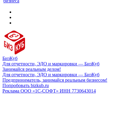
бизнеса
БизКуб
Для отчетности, ЭДО и маркировки — БизКуб
Занимайся реальным делом!
Для отчетности, ЭДО и маркировки — БизКуб
Предприниматель, занимайся реальным бизнесом!
Попробовать bizkub.ru
Реклама ООО «1С-СОФТ» ИНН 7730643014