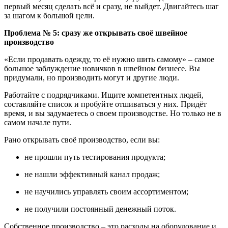
первый месяц сделать вс
ё
и сразу, не выйдет.
Двигайтесь ш
аг
за шагом к большой цели.
Проблема № 5: сразу же открывать своё швейное
производство
«Если продавать одежду, то её нужно шить самому»
–
самое
большое заблуждение новичков в швейном бизнесе. Вы
придумали, но производить могут и другие люди.
Работайте с подрядчиками. Ищите компетентных людей,
составляйте список и пробуйте отшиваться у них. Прид
ё
т
время, и вы задумаетесь о своем производстве. Но только не в
самом начале пути.
Рано открывать сво
ё
производство, если вы
:
не прошли путь тестирования продукта
;
не нашли эффективный канал продаж
;
не научились управлять своим ассортиментом
;
не получили
постоянный
денежный поток
.
Собственное производство – это расходы на оборудование и