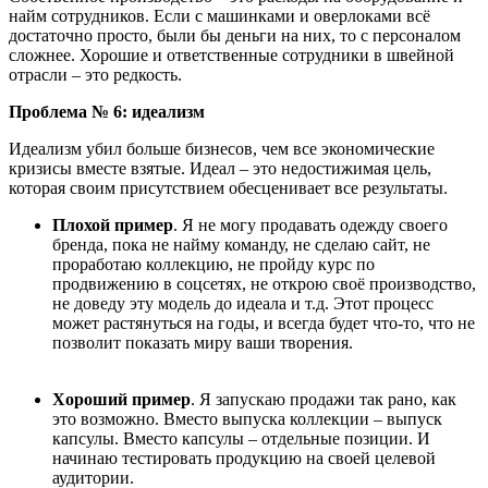
найм сотрудников. Если с машинками и оверлоками всё
достаточно просто, были бы деньги на них, то с персоналом
сложнее. Хорошие и ответственные сотрудники в швейной
отрасли – это редкость.
Проблема № 6: идеализм
Идеализм убил больше бизнесов, чем все экономические
кризисы вместе взятые.
Идеал
–
это недостижимая цель,
которая своим присутствием обесценивает все результаты.
Плохой пример
. Я не могу продавать одежду своего
бренда, пока не найму команду, не сделаю сайт, не
проработаю коллекцию, не пройду курс по
продвижению в соцсетях, не открою своё производство,
не доведу эту модель до идеала и т.д. Этот процесс
может растянуться на годы, и всегда будет что-то, что не
позволит показать миру ваши творения.
Хороший пример
. Я запускаю продажи так рано, как
это возможно. Вместо выпуска коллекции
–
выпуск
капсулы. Вместо капсулы
–
отдельные позиции. И
начинаю тестировать продукцию на своей целевой
аудитории.