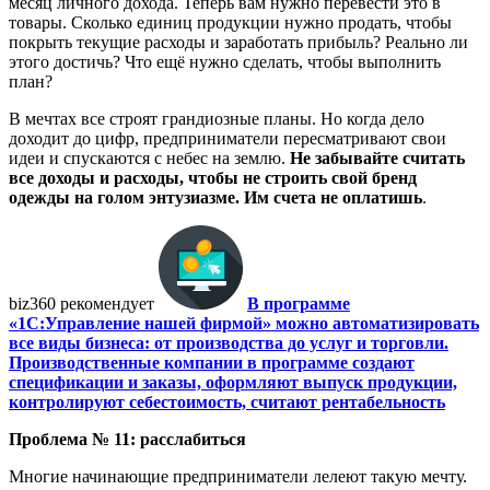
месяц личного дохода. Теперь вам нужно перевести это в
товары. Сколько единиц продукции нужно продать, чтобы
покрыть текущие расходы и заработать прибыль? Реально ли
этого достичь? Что ещё нужно сделать, чтобы выполнить
план?
В мечтах все строят грандиозные планы. Но когда дело
доходит до цифр, предприниматели пересматривают свои
идеи и спускаются с небес на землю.
Не забывайте считать
все доходы и расходы, чтобы не строить свой бренд
одежды на голом энтузиазме. Им счета не оплатишь
.
biz360 рекомендует
В программе
«1С:Управление нашей фирмой» можно автоматизировать
все виды бизнеса: от производства до услуг и торговли.
Производственные компании в программе создают
спецификации и заказы, оформляют выпуск продукции,
контролируют себестоимость, считают рентабельность
Проблема № 11: расслабиться
Многие начинающие предприниматели лелеют такую мечту.