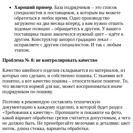
Хороший пример
. База подрядчиков
–
это список
специалистов и поставщиков, к которым вы можете
обратиться в любое время. Одно производство
загружено на два месяца вперёд, а вам нужно отшить
ходовые позиции
–
обращаетесь к другим. У вашего
поставщика ткани закончился нужный цвет
–
идёте к
другим. Конструктор запорол градацию лекал
–
исправляете с другим специалистом. И так с любым
этапом.
Проблема № 8: не контролировать качество
Качество швейного изделия
складывается из
материалов, из
которых оно
сделано
, и
собственно
пошив
а
. С
тканями
всё
понятно, а вот
качество пошива – относительное понятие. То,
что является нормой для вас, может восприниматься иначе
подрядчиком по пошиву.
Поэтому я рекомендую составлять техническую
документацию к каждому изделию, в которой будет раздел
«Требования к качеству». Пропишите и покажите на фото,
какой вариант обработки срезов считается допустимым, а чего
не должно быть. Не пренебрегайте мелочами и деталями: цвет
ниток, длина стежка, варианты обработки.