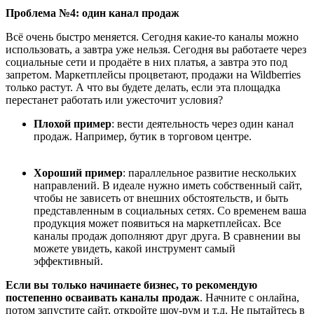
Проблема №4: один канал продаж
Всё очень быстро меняется. Сегодня
какие-то каналы можно
использовать
, а завтра уже нельзя. Сегодня вы работаете через
социальные сети и прода
ё
те
в них
платья, а завтра это под
запретом. Маркетплейсы процветают, продажи на Wildberries
только растут. А что вы будете делать, если
эта площадка
перестанет работать
или ужесточит условия
?
Плохой пример
: вести деятельность через один канал
продаж. Например, бутик в торговом центре.
Хороший пример
:
параллельное
развитие
нескольких
н
аправлени
й
. В идеале
нужно
иметь собственный сайт,
чтобы не зависеть от внешних обстоятельств, и быть
представленным в социальных сетях. Со временем ваша
продукция может появиться на маркетплейсах. Все
каналы продаж дополняют друг друга. В сравнении вы
можете увидеть, какой инструмент самый
эффективный.
Если вы только начинаете бизнес, то рекомендую
постепенно осваивать каналы продаж
. Нач
ните
с онлайна,
потом запусти
те
сайт, откр
ойте
шоу-рум и т.д. Не пытайтесь в