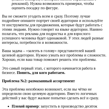
рекламой
).
Нужна возможность примерки, чтобы
оценить посадку по фигуре.
Вы не сможете угодить всем и сразу. Поэтому лучше
подробнее
о
пишите портрет своей аудитории и используйте
те инструменты для продвижения, которые будут работать с
этими людьми. Нужно говорит на языке аудитории. Наивно
полагать, что реклама для подростка и для взрослого
успешного человека будет одинаковой. У этих людей разные
интересы, потребности и возможности.
Ваша задача
–
«
залезть в голову
»
представител
ей
вашей
целевой аудитории. Нужно узнать все проблемы и сложности.
Хорошо, если ваш товар поможет решить эти проблемы.
Это самый первый этап, с
которого
начинается работа в
бизнесе.
Понять
,
для кого работаем
.
Проблема №2: размазанный ассортимент
Эта проблема неизбежно возникнет, если вы ч
ё
тко не
определили свою целевую аудиторию. Вместо логичных
действий у вас будут жалкие попытки сделать вс
ё
и сразу.
Плохой пример
: запустить в производство десяток