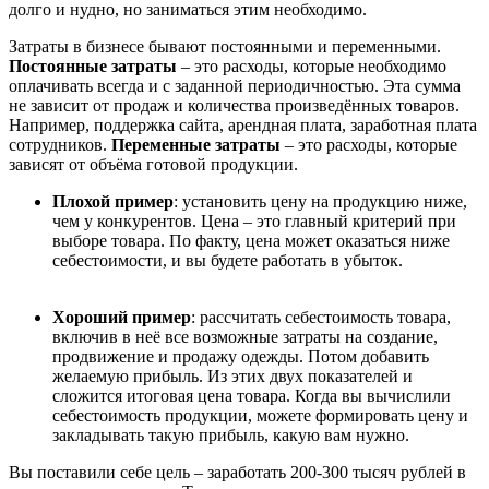
долго и нудно, но заниматься этим необходимо.
Затраты в бизнесе бывают постоянными и переменными.
Постоянные
затраты
– это расходы, которые необходимо
оплачивать всегда
и с заданной периодичностью
. Эта сумма
не зависит от продаж и количества произвед
ё
нных товаров.
Например, поддержка сайта, арендная плата, заработная плата
сотрудников.
Переменные затраты
– это расходы, которые
зависят от объ
ё
ма готовой продукции.
Плохой пример
:
установить
цену на продукцию ниже,
чем у конкурентов. Цена
–
это главный критерий при
выборе товара. По факту, цена может оказаться ниже
себестоимости, и вы будете работать в убыток.
Хороший пример
:
рассчитать себестоимость товара,
включив в не
ё
все возможные затраты на создание,
продвижение и продажу одежды. Потом добавить
желаемую прибыль. Из этих двух показателей и
сложится итоговая цена товара.
Когда вы вычислили
себестоимость продукции, можете формировать цену и
закладывать такую прибыль, какую вам нужно.
Вы поставили себе цель
–
заработать 200-300 тысяч рублей в