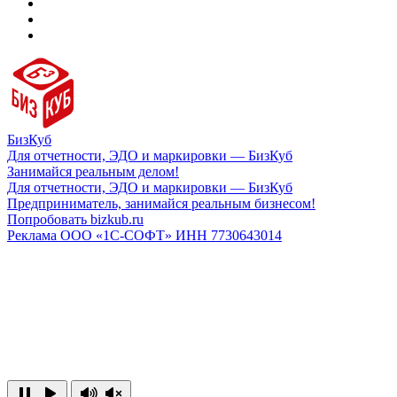
БизКуб
Для отчетности, ЭДО и маркировки — БизКуб
Занимайся реальным делом!
Для отчетности, ЭДО и маркировки — БизКуб
Предприниматель, занимайся реальным бизнесом!
Попробовать bizkub.ru
Реклама ООО «1С-СОФТ» ИНН 7730643014