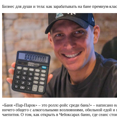
Бизнес для души и тела: как зарабатывать на бане премиум-кла
«Баня «Пар-Парок» – это роллс-ройс среди бань!» – написано 
ничего общего с алкогольными возлияниями, обильной едой и 
чаепития. О том, как открыть в Чебоксарах баню, где сеанс ст