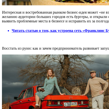
Интересная и востребованная рынком бизнес-идея может «не вз
желанию аудитории больших городов есть бургеры, и открыли с
выявить проблемные места в бизнесе и исправить их за полгода
Читать статью о том, как устроена сеть «Франклинс Б
Восстать из руин: как и зачем предприниматель развивает за