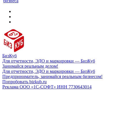
бизнеса
БизКуб
Для отчетности, ЭДО и маркировки — БизКуб
Занимайся реальным делом!
Для отчетности, ЭДО и маркировки — БизКуб
Предприниматель, занимайся реальным бизнесом!
Попробовать bizkub.ru
Реклама ООО «1С-СОФТ» ИНН 7730643014