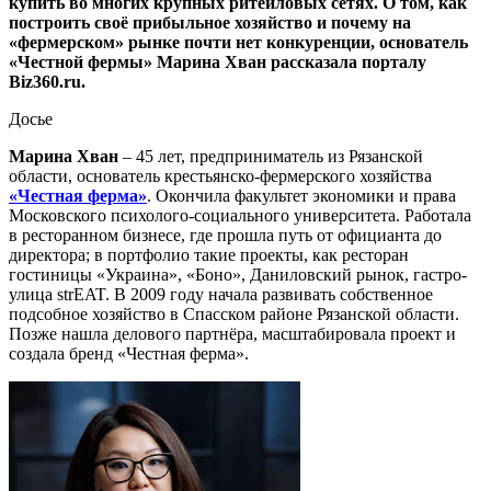
купить во многих крупных ритейловых сетях. О том, как
построить своё прибыльное хозяйство и почему на
«фермерском» рынке почти нет конкуренции, основатель
«Честной фермы» Марина Хван рассказала порталу
Biz360.ru.
Досье
Марина Хван
– 45 лет, предприниматель из Рязанской
области, основатель крестьянско-фермерского хозяйства
«Честная ферма»
. Окончила факультет экономики и права
Московского психолого-социального университета. Работала
в ресторанном бизнесе, где прошла путь от официанта до
директора; в портфолио такие проекты, как ресторан
гостиницы «Украина», «Боно», Даниловский рынок, гастро-
улица strEAT. В 2009 году начала развивать собственное
подсобное хозяйство в Спасском районе Рязанской области.
Позже нашла делового партнёра, масштабировала проект и
создала бренд «Честная ферма».