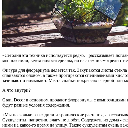
«Сегодня эта техника используется редко, - рассказывает Богд
мы пояснили, зачем нам материалы, на нас там посмотрели с не
Фигура для флорариума делается так. Закупаются листы стекл
спаиваются оловом, а также протираются специальными кислот
зачищают и намывают. Места спайки покрывают черной или медн
А что внутри?
Grani Decor в основном продают флорариумы с композициями и
будут разные условия содержания.
«Мы несколько раз садили и тропические растения, - рассказыв
Суккуленты, напротив, влагу не любят. Содержать их дома - ск
ними на какое-то время на улицу. Также суккулентам очень важ