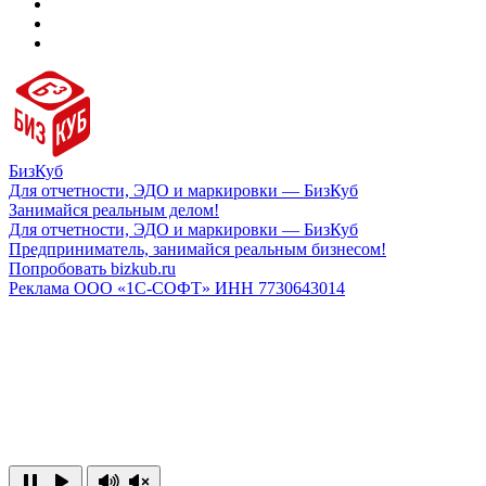
БизКуб
Для отчетности, ЭДО и маркировки — БизКуб
Занимайся реальным делом!
Для отчетности, ЭДО и маркировки — БизКуб
Предприниматель, занимайся реальным бизнесом!
Попробовать bizkub.ru
Реклама ООО «1С-СОФТ» ИНН 7730643014