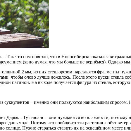
ан. – Так что нам повезло, что в Новосибирске оказался витражн
доумением (явно думая, что мы больше не вернёмся). Однако мы в
а толщиной 2 мм, из них стеклорезом нарезаются фрагменты нуж
ами, чтобы олово лучше ложилось. После этого куски стекла со
ой патиной. На выходе получается фигура из стекла, которую о
з суккулентов – именно они пользуются наибольшим спросом. Но
ает Дарья. - Тут нюанс – они нуждаются во влажности, поэтому 
орее дань моде. Потому что вообще-то эти растения любят ветер
но солнце. Нужно стараться ставить их на освещённом месте или