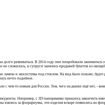
 бы долго развиваться. В 2014 году они попробовали заниматься
ми не сложилось, и супруги занялись продажей букетов из овоще
ные лампы и экосистемы под стеклом. На вид было похоже, будт
лать нечто подобное.
али с чем-то новым для России. Тем, чего на рынке ещё нет, - ком
конкуренты. Например, с 3D-панорамами пришлось закончить имен
вы взялись за флорариумы, эти изделия вскоре появились во фло