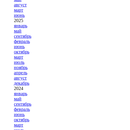
август
март
июнь
2025
январь
май
сентябрь
февраль
июнь
октябрь
март
июль
ноябрь
апрель
август
декабрь
2024
январь
май
сентябрь
февраль
июнь
октябрь
март