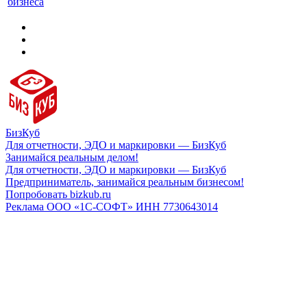
бизнеса
БизКуб
Для отчетности, ЭДО и маркировки — БизКуб
Занимайся реальным делом!
Для отчетности, ЭДО и маркировки — БизКуб
Предприниматель, занимайся реальным бизнесом!
Попробовать bizkub.ru
Реклама ООО «1С-СОФТ» ИНН 7730643014