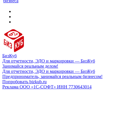
бизнеса
БизКуб
Для отчетности, ЭДО и маркировки — БизКуб
Занимайся реальным делом!
Для отчетности, ЭДО и маркировки — БизКуб
Предприниматель, занимайся реальным бизнесом!
Попробовать bizkub.ru
Реклама ООО «1С-СОФТ» ИНН 7730643014