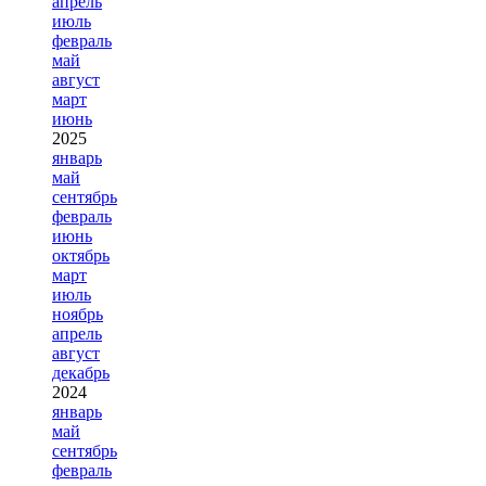
апрель
июль
февраль
май
август
март
июнь
2025
январь
май
сентябрь
февраль
июнь
октябрь
март
июль
ноябрь
апрель
август
декабрь
2024
январь
май
сентябрь
февраль