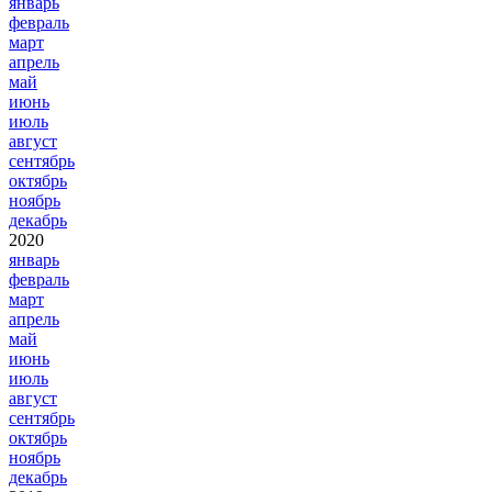
январь
февраль
март
апрель
май
июнь
июль
август
сентябрь
октябрь
ноябрь
декабрь
2020
январь
февраль
март
апрель
май
июнь
июль
август
сентябрь
октябрь
ноябрь
декабрь