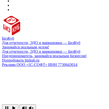
БизКуб
Для отчетности, ЭДО и маркировки — БизКуб
Занимайся реальным делом!
Для отчетности, ЭДО и маркировки — БизКуб
Предприниматель, занимайся реальным бизнесом!
Попробовать bizkub.ru
Реклама ООО «1С-СОФТ» ИНН 7730643014