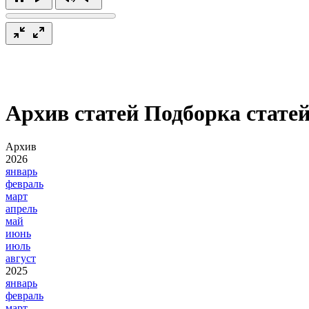
Архив статей
Подборка статей
Архив
2026
январь
февраль
март
апрель
май
июнь
июль
август
2025
январь
февраль
март