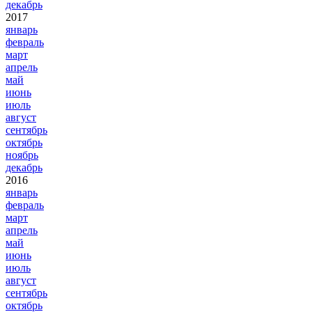
декабрь
2017
январь
февраль
март
апрель
май
июнь
июль
август
сентябрь
октябрь
ноябрь
декабрь
2016
январь
февраль
март
апрель
май
июнь
июль
август
сентябрь
октябрь