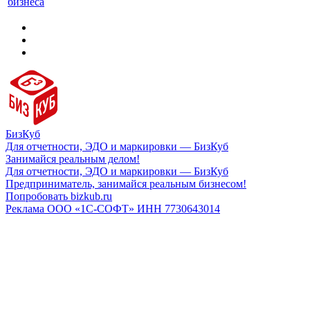
бизнеса
БизКуб
Для отчетности, ЭДО и маркировки — БизКуб
Занимайся реальным делом!
Для отчетности, ЭДО и маркировки — БизКуб
Предприниматель, занимайся реальным бизнесом!
Попробовать bizkub.ru
Реклама ООО «1С-СОФТ» ИНН 7730643014