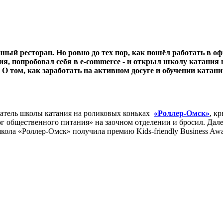
ый ресторан. Но ровно до тех пор, как пошёл работать в оф
ния, попробовал себя в e-commerce - и открыл школу катания
 О том, как заработать на активном досуге и обучении катан
ователь школы катания на роликовых коньках
«Роллер-Омск»
, к
г общественного питания» на заочном отделении и бросил. Дале
школа «Роллер-Омск» получила премию Kids-friendly Business Aw