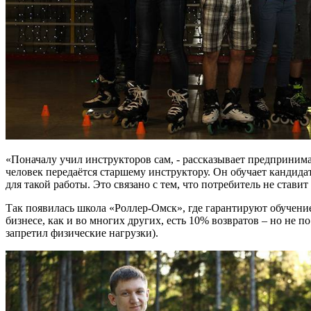
«Поначалу учил инструкторов сам, - рассказывает предпринимат
человек передаётся старшему инструктору. Он обучает кандида
для такой работы. Это связано с тем, что потребитель не став
Так появилась школа «Роллер-Омск», где гарантируют обучение
бизнесе, как и во многих других, есть 10% возвратов – но не 
запретил физические нагрузки).