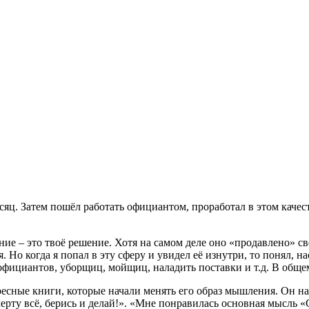
сяц. Затем пошёл работать официантом, проработал в этом качест
ие – это твоё решение. Хотя на самом деле оно «продавлено» све
 Но когда я попал в эту сферу и увидел её изнутри, то понял, на
 официантов, уборщиц, мойщиц, наладить поставки и т.д. В общем
ресные книги, которые начали менять его образ мышления. Он н
ту всё, берись и делай!». «Мне понравилась основная мысль «Са