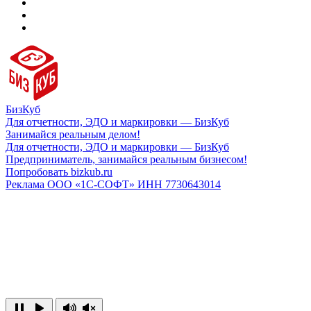
БизКуб
Для отчетности, ЭДО и маркировки — БизКуб
Занимайся реальным делом!
Для отчетности, ЭДО и маркировки — БизКуб
Предприниматель, занимайся реальным бизнесом!
Попробовать bizkub.ru
Реклама ООО «1С-СОФТ» ИНН 7730643014