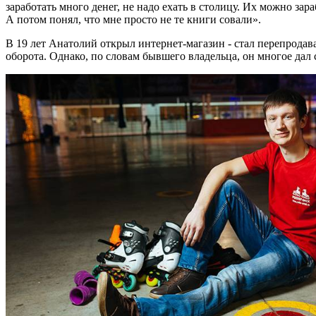
заработать много денег, не надо ехать в столицу. Их можно зара
А потом понял, что мне просто не те книги совали».
В 19 лет Анатолий открыл интернет-магазин - стал перепродава
оборота. Однако, по словам бывшего владельца, он многое дал 