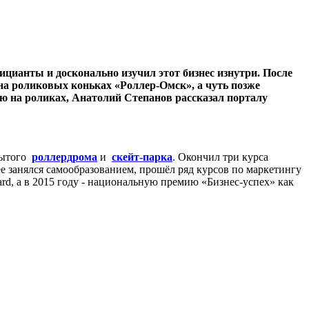
ицианты и досконально изучил этот бизнес изнутри. После
 на роликовых коньках «Роллер-Омск», а чуть позже
ию на роликах, Анатолий Степанов рассказал порталу
рытого
роллердрома
и
скейт-парка
. Окончил три курса
е занялся самообразованием, прошёл ряд курсов по маркетингу
ard, а в 2015 году - национальную премию «Бизнес-успех» как