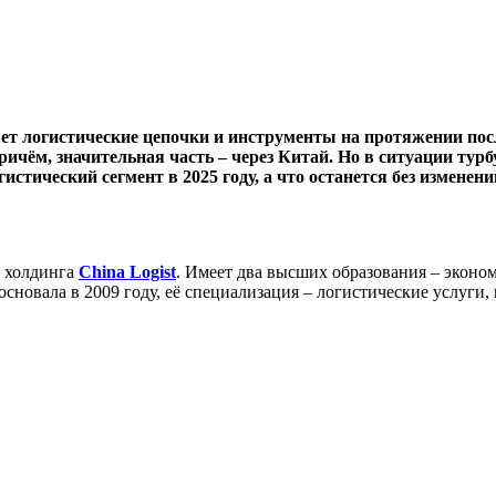
т логистические цепочки и инструменты на протяжении после
ричём, значительная часть – через Китай. Но в ситуации ту
стический сегмент в 2025 году, а что останется без изменени
о холдинга
China Logist
. Имеет два высших образования – эконом
сновала в 2009 году, её специализация – логистические услуги,