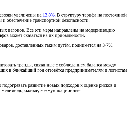
ревозки увеличены
на
13,8%
. В структуру тарифа на постоянной
ы и обеспечение транспортной безопасности
.
стых вагонов. Все эти меры направлены на модернизацию
ифов может сказаться на их прибыльности.
оваров, доставленных таким пут
ё
м, поднимется на 3-7%.
иктовать тренды, связанные с
соблюдением
баланс
а
между
щих в ближайший год отзов
ё
тся предпринимателям и логистам
 подогревать развитие новых подходов к оценке рисков и
е, железнодорожные, коммуникационные.