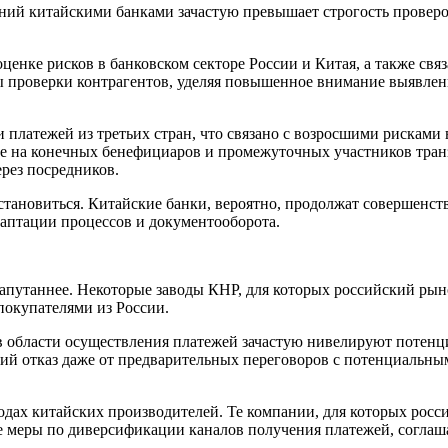
ний китайскими банками зачастую превышает строгость проверо
енке рисков в банковском секторе России и Китая, а также свя
 проверки контрагентов, уделяя повышенное внимание выявле
 платежей из третьих стран, что связано с возросшими рискам
е на конечных бенефициаров и промежуточных участников транз
рез посредников.
становиться. Китайские банки, вероятно, продолжат совершенст
даптации процессов и документооборота.
апутаннее. Некоторые заводы КНР, для которых российский рыно
покупателями из России.
в области осуществления платежей зачастую нивелируют потенц
 отказ даже от предварительных переговоров с потенциальными 
одах китайских производителей. Те компании, для которых росс
меры по диверсификации каналов получения платежей, соглаша