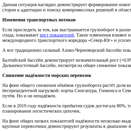
Данная ситуация наглядно демонстрирует формирование нового
сторон к адаптации и поиску компромиссных решений в облас
И
зменения транспортных потоков
Если проследить за тем, как выстраивается грузооборот в раз
спада, показывает
рост показателей
. Такие изменения влияют н
международного транспортного коридора «Север-Юг» и усилен
А вот традиционно сильный Азово-Черноморский бассейн показ
Балтийский бассейн демонстрирует незначительный рост (+0,9
Дальневосточный бассейн, несмотря на общее снижение показат
Снижение надёжности морских перевозок
На фоне общего снижения объёмов грузооборота растёт доля ко
беспрецедентной нагрузкой: порты Сингапура, Гонконга и Севе
путём. Но и он ненадёжен.
Если в 2019 году надёжность прибытия судов достигала 80%, 
планирования логистических цепочек.
На фоне общих низких показателей надёжности несколько выде
крупные перевозчики демонстрируют результаты в диапазоне 