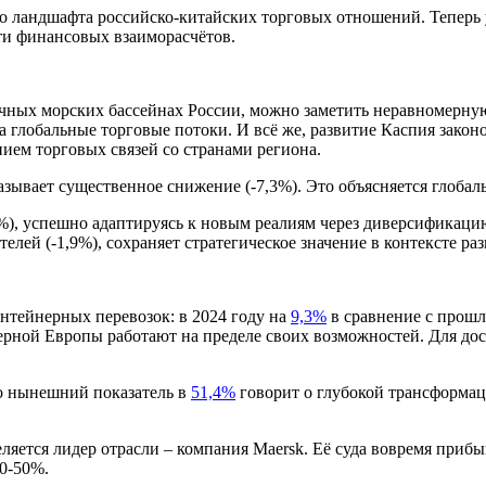
 ландшафта российско-китайских торговых отношений. Теперь у
ти финансовых взаиморасчётов.
личных морских бассейнах России, можно заметить неравномерну
а глобальные торговые потоки. И всё же, развитие Каспия закон
ием торговых связей со странами региона.
ывает существенное снижение (-7,3%). Это объясняется глобал
%), успешно адаптируясь к новым реалиям через диверсификацию
елей (-1,9%), сохраняет стратегическое значение в контексте р
нтейнерных перевозок: в 2024 году на
9,3%
в сравнение с прошл
рной Европы работают на пределе своих возможностей. Для дост
то нынешний показатель в
51,4%
говорит о глубокой трансформаци
ляется лидер отрасли – компания Maersk. Её суда вовремя приб
40-50%.