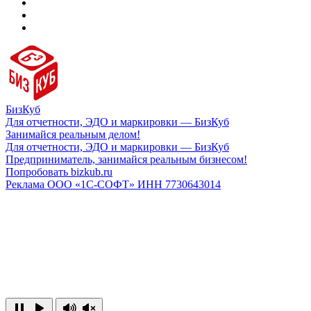
БизКуб
Для отчетности, ЭДО и маркировки — БизКуб
Занимайся реальным делом!
Для отчетности, ЭДО и маркировки — БизКуб
Предприниматель, занимайся реальным бизнесом!
Попробовать bizkub.ru
Реклама ООО «1С-СОФТ» ИНН 7730643014