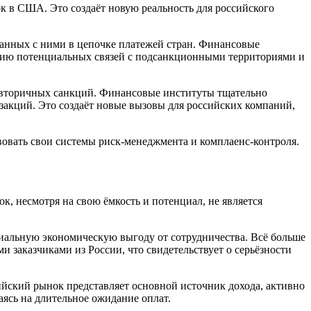
к в США. Это создаёт новую реальность для российского
занных с ними в цепочке платежей стран. Финансовые
нию потенциальных связей с подсанкционными территориями и
и вторичных санкций. Финансовые институты тщательно
акций. Это создаёт новые вызовы для российских компаний,
вовать свои системы риск-менеджмента и комплаенс-контроля.
к, несмотря на свою ёмкость и потенциал, не является
иальную экономическую выгоду от сотрудничества. Всё больше
заказчиками из России, что свидетельствует о серьёзности
ийский рынок представляет основной источник дохода, активно
ясь на длительное ожидание оплат.