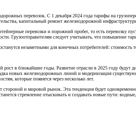
одорожных перевозок.
С 1 декабря 2024 года
тариф
ы на грузопе
тельства, капитальный ремонт железнодорожной инфраструктур
онтейнерные перевозки
и порожний пробег
,
то есть перевозку пу
ости.
Г
рузоотправителям следует учитывать, что повышение тар
останутся незаметными для конечных потребителей: стоимость т
 рост в ближайшие годы. Развитие отрасли в 2025 году будут д
ладка новых железнодорожных линий и модернизация существую
ностям, которые
появятся
через несколько лет.
т стороной и мировой рынок. Эта тенденция будет одновременно
танется стремление отыскивать и создавать новые пути: водны