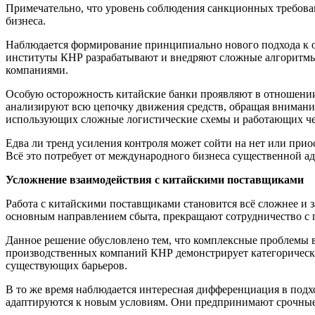
Примечательно, что уровень соблюдения санкционных требова
бизнеса.
Наблюдается формирование принципиально нового подхода к оц
институты КНР разрабатывают и внедряют сложные алгоритмы
компаниями.
Особую осторожность китайские банки проявляют в отношении
анализируют всю цепочку движения средств, обращая внимани
использующих сложные логистические схемы и работающих че
Едва ли тренд усиления контроля может сойти на нет или прио
Всё это потребует от международного бизнеса существенной а
Усложнение взаимодействия с китайскими поставщиками
Работа с китайскими поставщиками становится всё сложнее и з
основным направлением сбыта, прекращают сотрудничество с 
Данное решение обусловлено тем, что комплексные проблемы 
производственных компаний КНР демонстрирует категорический
существующих барьеров.
В то же время наблюдается интересная дифференциация в подх
адаптируются к новым условиям. Они предпринимают срочные 