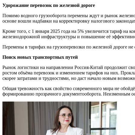
Удорожание перевозок по железной дороге
Помимо водного грузооборота перемены ждут и рынок железн
основе во
шли
надбавки на корректировку налогового законода
Кроме того, с 1 января 2025 года на 5% увеличится тариф на к
железнодорожной
инфраструктуры
и повышение е
ё
эффективн
Перемены в тарифах на грузоперевозки по железной дороге не 
Поиск новых транспортных путей
Рынок логистики на направлении Россия-Китай продолжит свой
ростом объ
ё
ма перевозок и изменением тарифов на них. Прок
скорее затратами и трудностями, но даст начало новым возмож
Общая тревожность как свойство современного мира не обойд
ё
формировани
ю
прозрачного документооборота. Неизменным ос