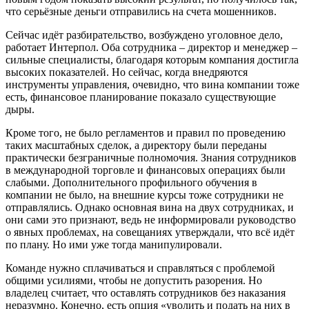
что серьёзные деньги отправились на счета мошенников.
Сейчас идёт разбирательство, возбуждено уголовное дело,
работает Интерпол. Оба сотрудника – директор и менеджер –
сильные специалисты, благодаря которым компания достигла
высоких показателей. Но сейчас, когда внедряются
инструменты управления, очевидно, что вина компании тоже
есть, финансовое планирование показало существующие
дыры.
Кроме того, не было регламентов и правил по проведению
таких масштабных сделок, а директору были переданы
практически безграничные полномочия. Знания сотрудников
в международной торговле и финансовых операциях были
слабыми. Дополнительного профильного обучения в
компании не было, на внешние курсы тоже сотрудники не
отправлялись. Однако основная вина на двух сотрудниках, и
они сами это признают, ведь не информировали руководство
о явных проблемах, на совещаниях утверждали, что всё идёт
по плану. Но ими уже тогда манипулировали.
Команде нужно сплачиваться и справляться с проблемой
общими усилиями, чтобы не допустить разорения. Но
владелец считает, что оставлять сотрудников без наказания
неразумно. Конечно, есть опция «уволить и подать на них в