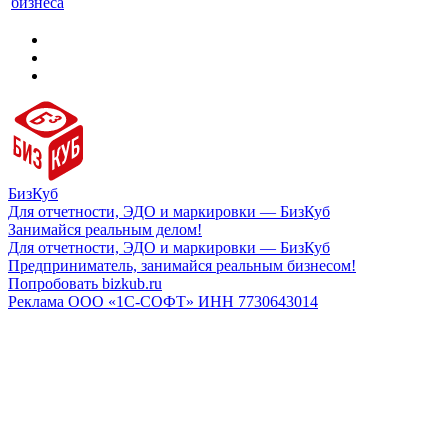
бизнеса
БизКуб
Для отчетности, ЭДО и маркировки — БизКуб
Занимайся реальным делом!
Для отчетности, ЭДО и маркировки — БизКуб
Предприниматель, занимайся реальным бизнесом!
Попробовать bizkub.ru
Реклама ООО «1С-СОФТ» ИНН 7730643014