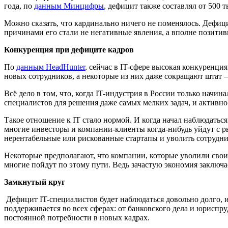
года, по
данным Минцифры
, дефицит также составлял от 500 
Можно сказать, что кардинально ничего не поменялось. Дефицит,
причинами его стали не негативные явления, а вполне позити
Конкуренция при дефиците кадров
По
данным HeadHunter
, сейчас в IT-сфере высокая конкуренци
новых сотрудников, а некоторые из них даже сокращают штат –
Всё дело в том, что, когда IT-индустрия в России только начин
специалистов для решения даже самых мелких задач, и активно
Такое отношение к IT стало нормой. И когда начал наблюдаться
многие инвесторы и компании-клиенты когда-нибудь уйдут с р
нерентабельные или рискованные стартапы и уволить сотрудни
Некоторые предполагают, что компании, которые уволили своих
многие пойдут по этому пути. Ведь зачастую экономия заключае
Замкнутый круг
Дефицит IT-специалистов будет наблюдаться довольно долго, и
поддерживается во всех сферах: от банковского дела и юриспру
постоянной потребности в новых кадрах.