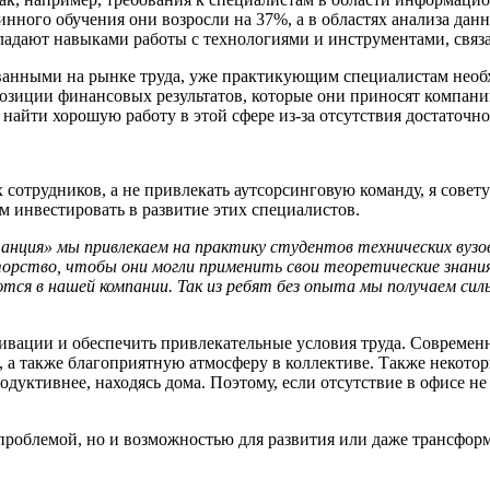
нного обучения они возросли на 37%, а в областях анализа дан
обладают навыками работы с технологиями и инструментами, свя
ебованными на рынке труда, уже практикующим специалистам нео
 позиции финансовых результатов, которые они приносят компани
в найти хорошую работу в этой сфере из-за отсутствия достаточ
 сотрудников, а не привлекать аутсорсинговую команду, я совету
м инвестировать в развитие этих специалистов.
анция» мы привлекаем на практику студентов технических вузо
орство, чтобы они могли применить свои теоретические знания
аются в нашей компании. Так из ребят без опыта мы получаем 
ивации и обеспечить привлекательные условия труда. Современ
, а также благоприятную атмосферу в коллективе. Также некотор
одуктивнее, находясь дома. Поэтому, если отсутствие в офисе не
 проблемой, но и возможностью для развития или даже трансфор