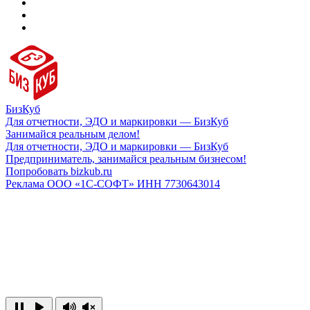
БизКуб
Для отчетности, ЭДО и маркировки — БизКуб
Занимайся реальным делом!
Для отчетности, ЭДО и маркировки — БизКуб
Предприниматель, занимайся реальным бизнесом!
Попробовать bizkub.ru
Реклама ООО «1С-СОФТ» ИНН 7730643014