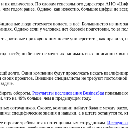
но и их количество. По словам генерального директора АНО «Циф
, чем годом ранее. Однако, как известно, большие цифры не всег
бициозные люди стремятся попасть в неё. Большинство из них з
иях. Однако если у человека нет базовой подготовки, то за полг
исты, которые приходят к ним после университета, как правило, 
од растёт, но бизнес не хочет их нанимать из-за описанных вы
ещё долго. Одни компании будут продолжать искать квалифициро
ии своих проектов. Внешние специалисты не требуют постоянно
 задаче.
абирать обороты.
Результаты исследования BusinesStat
показывают 
ей, что на 49% больше, чем в предыдущем году.
татных сотрудников. Скорее, компании найдут баланс между рас
ходимы специфические знания и навыки, а в штате останутся те
лее строгие требования к потенциальным сотрудникам.
Исследова
. Так, например, требования к специалистам в области информац