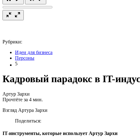
Рубрики:
Идеи для бизнеса
Персоны
5
Кадровый парадокс в IT-индус
Артур Зархи
Прочтёте за 4 мин.
Взгляд Артура Зархи
Поделиться:
IT-инструменты, которые использует Артур Зархи