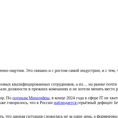
нно ощутим. Это связано и с ростом самой индустрии, и с тем, 
 новых квалифицированных сотрудников, а их… на рынке почти н
имали должности в прежних компаниях и не хотели менять место
пор. По
оценкам Минцифры
, в конце 2024 года в сфере IT не хв
акже говорилось, что в России
наблюдается
серьёзный дефицит Jav
 что данная ситуация сложилась не за один день, а формировала