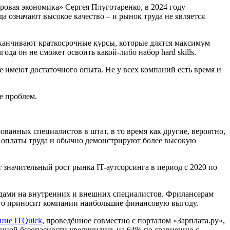
ровая экономика» Сергея Плуготаренко, в 2024 году
да означают высокое качество – и рынок труда не является
аканчивают краткосрочные курсы, которые длятся максимум
ода он не сможет освоить какой-либо набор hard skills.
не имеют достаточного опыта. Не у всех компаний есть время и
ше проблем.
ванных специалистов в штат, в то время как другие, вероятно,
й оплаты труда и обычно демонстрируют более высокую
значительный рост рынка IT-аутсорсинга в период с 2020 по
ходами на внутренних и внешних специалистов. Фрилансерам
, кто приносит компании наибольшие финансовую выгоду.
ние ITQuick
, проведённое совместно с порталом «Зарплата.ру»,
ионной безопасности увеличились на 64% по сравнению с