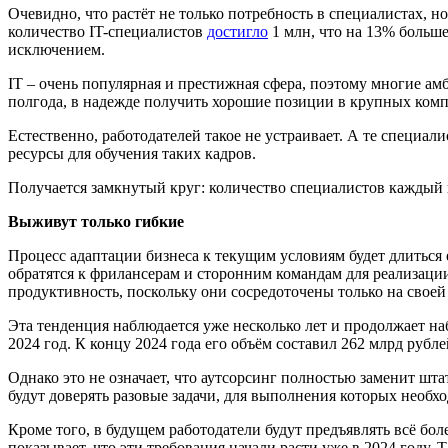
Очевидно, что растёт не только потребность в специалистах, 
количество IT-специалистов
достигло
1 млн, что на 13% больше
исключением.
IT – очень популярная и престижная сфера, поэтому многие ам
полгода, в надежде получить хорошие позиции в крупных компан
Естественно, работодателей такое не устраивает. А те специал
ресурсы для обучения таких кадров.
Получается замкнутый круг: количество специалистов каждый г
Выживут только гибкие
Процесс адаптации бизнеса к текущим условиям будет длиться 
обратятся к фрилансерам и сторонним командам для реализац
продуктивность, поскольку они сосредоточены только на своей
Эта тенденция наблюдается уже несколько лет и продолжает н
2024 год. К концу 2024 года его объём составил 262 млрд рубл
Однако это не означает, что аутсорсинг полностью заменит ш
будут доверять разовые задачи, для выполнения которых необ
Кроме того, в будущем работодатели будут предъявлять всё бо
показывает, что эти требования начали расти уже в 2024 году