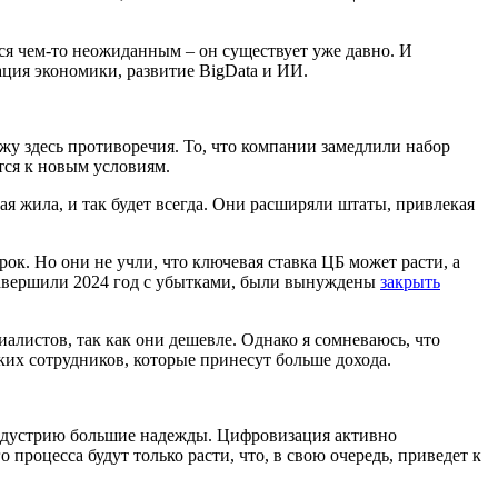
ется чем-то неожиданным – он существует уже давно. И
ация экономики, развитие BigData и ИИ.
ижу здесь противоречия. То, что компании замедлили набор
ется к новым условиям.
тая жила, и так будет всегда. Они расширяли штаты, привлекая
ок. Но они не учли, что ключевая ставка ЦБ может расти, а
 завершили 2024 год с убытками, были вынуждены
закрыть
алистов, так как они дешевле. Однако я сомневаюсь, что
аких сотрудников, которые принесут больше дохода.
T-индустрию большие надежды. Цифровизация активно
процесса будут только расти, что, в свою очередь, приведет к