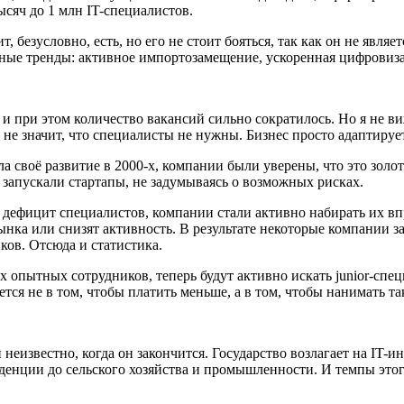
тысяч до 1 млн IT-специалистов.
 безусловно, есть, но его не стоит бояться, так как он не явля
вные тренды: активное импортозамещение, ускоренная цифровиз
я и при этом количество вакансий сильно сократилось. Но я не в
 не значит, что специалисты не нужны. Бизнес просто адаптиру
ала своё развитие в 2000-х, компании были уверены, что это золо
 запускали стартапы, не задумываясь о возможных рисках.
 дефицит специалистов, компании стали активно набирать их впр
ынка или снизят активность. В результате некоторые компании
ков. Отсюда и статистика.
 опытных сотрудников, теперь будут активно искать junior-специ
тся не в том, чтобы платить меньше, а в том, чтобы нанимать т
 неизвестно, когда он закончится. Государство возлагает на I
денции до сельского хозяйства и промышленности. И темпы этого 