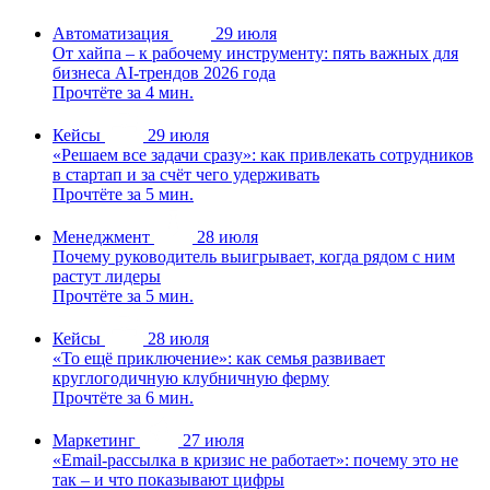
Автоматизация
29 июля
От хайпа – к рабочему инструменту: пять важных для
бизнеса AI-трендов 2026 года
Прочтёте за 4 мин.
Кейсы
29 июля
«Решаем все задачи сразу»: как привлекать сотрудников
в стартап и за счёт чего удерживать
Прочтёте за 5 мин.
Менеджмент
28 июля
Почему руководитель выигрывает, когда рядом с ним
растут лидеры
Прочтёте за 5 мин.
Кейсы
28 июля
«То ещё приключение»: как семья развивает
круглогодичную клубничную ферму
Прочтёте за 6 мин.
Маркетинг
27 июля
«Email-рассылка в кризис не работает»: почему это не
так – и что показывают цифры