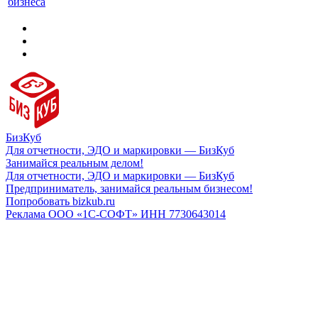
бизнеса
БизКуб
Для отчетности, ЭДО и маркировки — БизКуб
Занимайся реальным делом!
Для отчетности, ЭДО и маркировки — БизКуб
Предприниматель, занимайся реальным бизнесом!
Попробовать bizkub.ru
Реклама ООО «1С-СОФТ» ИНН 7730643014