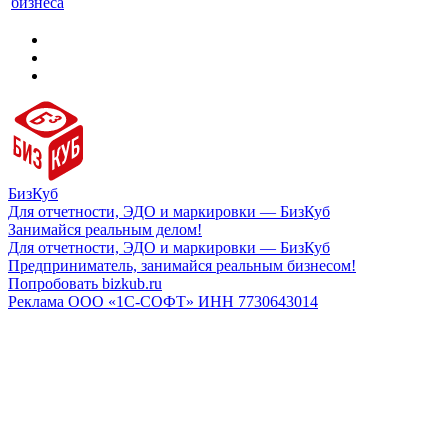
бизнеса
БизКуб
Для отчетности, ЭДО и маркировки — БизКуб
Занимайся реальным делом!
Для отчетности, ЭДО и маркировки — БизКуб
Предприниматель, занимайся реальным бизнесом!
Попробовать bizkub.ru
Реклама ООО «1С-СОФТ» ИНН 7730643014