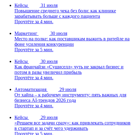
Кейсы
31 июля
Повышение среднего чека без боли: как клинике
зарабатывать больше с каждого пациента
Прочтёте за 4 мин.
Маркетинг
30 июля
Место на полке: как поставщикам выжить в ритейле на
фоне усиления конкуренции
Прочтёте за 5 мин.
Кейсы
30 июля
Как франчайзи «Сушиселл» чуть не закрыл бизнес и
потом в разы увеличил прибыль
Прочтёте за 4 мин.
Автоматизация
29 июля
От хайпа – к рабочему инструменту: пять важных для
бизнеса AI-трендов 2026 года
Прочтёте за 4 мин.
Кейсы
29 июля
«Решаем все задачи сразу»: как привлекать сотрудников
в стартап и за счёт чего удерживать
Прочтёте за 5 мин.