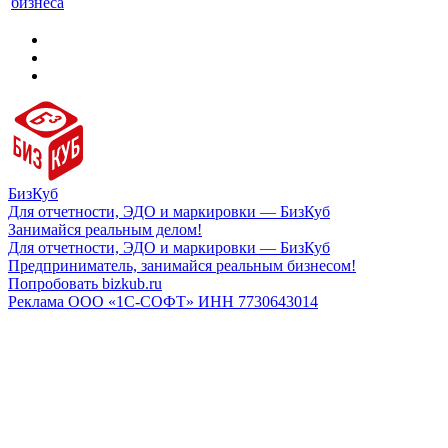
бизнеса
БизКуб
Для отчетности, ЭДО и маркировки — БизКуб
Занимайся реальным делом!
Для отчетности, ЭДО и маркировки — БизКуб
Предприниматель, занимайся реальным бизнесом!
Попробовать bizkub.ru
Реклама ООО «1С-СОФТ» ИНН 7730643014