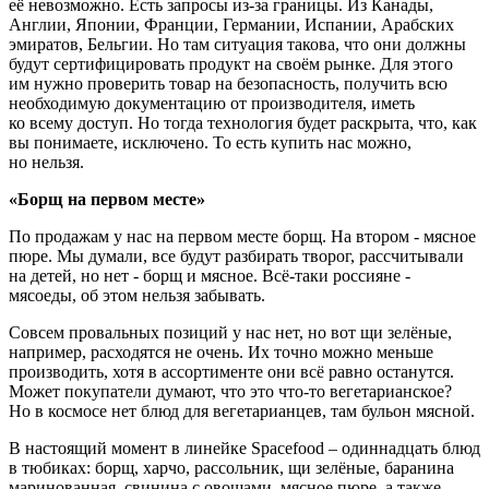
её невозможно. Есть запросы из-за границы. Из Канады,
Англии, Японии, Франции, Германии, Испании, Арабских
эмиратов, Бельгии. Но там ситуация такова, что они должны
будут сертифицировать продукт на своём рынке. Для этого
им нужно проверить товар на безопасность, получить всю
необходимую документацию от производителя, иметь
ко всему доступ. Но тогда технология будет раскрыта, что, как
вы понимаете, исключено. То есть купить нас можно,
но нельзя.
«Борщ на первом месте»
По продажам у нас на первом месте борщ. На втором - мясное
пюре. Мы думали, все будут разбирать творог, рассчитывали
на детей, но нет - борщ и мясное. Всё-таки россияне -
мясоеды, об этом нельзя забывать.
Совсем провальных позиций у нас нет, но вот щи зелёные,
например, расходятся не очень. Их точно можно меньше
производить, хотя в ассортименте они всё равно останутся.
Может покупатели думают, что это что-то вегетарианское?
Но в космосе нет блюд для вегетарианцев, там бульон мясной.
В настоящий момент в линейке Spacefood – одиннадцать блюд
в тюбиках: борщ, харчо, рассольник, щи зелёные, баранина
маринованная, свинина с овощами, мясное пюре, а также