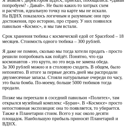
Я знаком с директором ВДНХ, приехал, пообщались: «Давай
попробуем? - Давай». Не было каких-то хитрых схем
и расчётов, идеальную точку на карте мы не искали.
На ВДНХ показалось логичным и разумным: они про
достижения, про историю, про страну. У них появился
павильон «Космос», и мы там встали.
Срок хранения тюбика с космической едой от Spacefood – 18
месяцев. Стоимость одного тюбика – 300 рублей.
Я даже не помню, сколько мы тогда хотели продать - просто
решили попробовать как пойдёт. Понятно, что еда
космонавтов - это круто, но это ведь не замена обеда.
За 300 рублей можно и в столовую сходить. В общем, было
непонятно. В итоге за первые десять дней мы распродали
двухмесячные запасы. Стояли натуральные очереди по часу,
это была бомба. По-моему, больше 5000 тюбиков тогда
продали.
Позже мы переехали в соседний павильон «Политех», там
открылся музейный комплекс «Буран». В «Космосе» просто
непостоянная экспозиция: она то появляется, то убирается.
Также в Планетарии стоим. Всего у нас около десяти
площадок. Наибольшую прибыль приносят Планетарий и
ВДНХ.