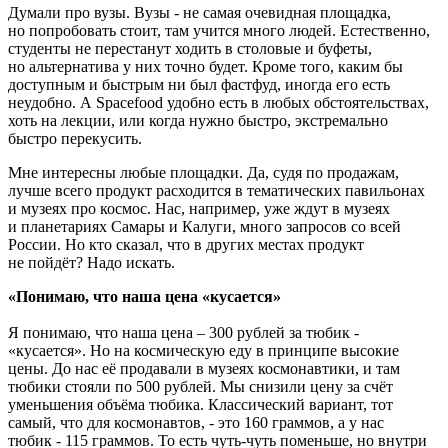
Думали про вузы. Вузы - не самая очевидная площадка,
но попробовать стоит, там учится много людей. Естественно,
студенты не перестанут ходить в столовые и буфеты,
но альтернатива у них точно будет. Кроме того, каким бы
доступным и быстрым ни был фастфуд, иногда его есть
неудобно. А Spacefood удобно есть в любых обстоятельствах,
хоть на лекции, или когда нужно быстро, экстремально
быстро перекусить.
Мне интересны любые площадки. Да, судя по продажам,
лучше всего продукт расходится в тематических павильонах
и музеях про космос. Нас, например, уже ждут в музеях
и планетариях Самары и Калуги, много запросов со всей
России. Но кто сказал, что в других местах продукт
не пойдёт? Надо искать.
«Понимаю, что наша цена «кусается»
Я понимаю, что наша цена – 300 рублей за тюбик -
«кусается». Но на космическую еду в принципе высокие
цены. До нас её продавали в музеях космонавтики, и там
тюбики стояли по 500 рублей. Мы снизили цену за счёт
уменьшения объёма тюбика. Классический вариант, тот
самый, что для космонавтов, - это 160 граммов, а у нас
тюбик - 115 граммов. То есть чуть-чуть поменьше, но внутри