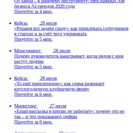
От хайпа – к рабочему инструменту: пять важных для
бизнеса AI-трендов 2026 года
Прочтёте за 4 мин.
Кейсы
29 июля
«Решаем все задачи сразу»: как привлекать сотрудников
в стартап и за счёт чего удерживать
Прочтёте за 5 мин.
Менеджмент
28 июля
Почему руководитель выигрывает, когда рядом с ним
растут лидеры
Прочтёте за 5 мин.
Кейсы
28 июля
«То ещё приключение»: как семья развивает
круглогодичную клубничную ферму
Прочтёте за 6 мин.
Маркетинг
27 июля
«Email-рассылка в кризис не работает»: почему это не
так – и что показывают цифры
Прочтёте за 6 мин.