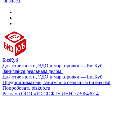
бизнеса
БизКуб
Для отчетности, ЭДО и маркировки — БизКуб
Занимайся реальным делом!
Для отчетности, ЭДО и маркировки — БизКуб
Предприниматель, занимайся реальным бизнесом!
Попробовать bizkub.ru
Реклама ООО «1С-СОФТ» ИНН 7730643014