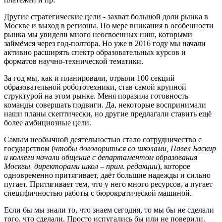
Другие стратегические цели - захват большой доли рынка в
Москве и выход в регионы. По мере вникания в особенности
рынка мы увидели много неосвоенных ниш, которыми
займёмся через год-полтора. Но уже в 2016 году мы начали
активно расширять спектр образовательных курсов и
форматов научно-технической тематики.
За год мы, как и планировали, отрыли 100 секций
образовательной робототехники, став самой крупной
структурой на этом рынке. Меня поразила готовность
команды совершать подвиги. Да, некоторые воспринимали
наши планы скептически, но другие предлагали ставить ещё
более амбициозные цели.
Самым необычной деятельностью стало сотрудничество с
государством (
чтобы договориться со школами, Павел Баскир
и коллеги начали общение с департаментом образования
Москвы директорами школ – прим. редакции
), которое
одновременно притягивает, даёт большие надежды и сильно
пугает. Притягивает тем, что у него много ресурсов, а пугает
специфичностью работы с бюрократической машиной.
Если бы мы знали то, что знаем сегодня, то мы бы не сделали
того, что сделали. Просто испугались бы или не поверили.