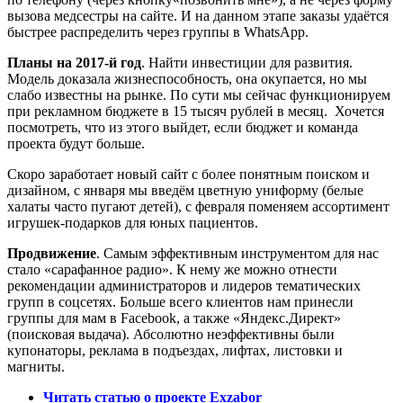
вызова медсестры на сайте. И на данном этапе заказы удаётся
быстрее распределить через группы в WhatsApp.
Планы на 2017-й год
. Найти инвестиции для развития.
Модель доказала жизнеспособность, она окупается, но мы
слабо известны на рынке. По сути мы сейчас функционируем
при рекламном бюджете в 15 тысяч рублей в месяц. Хочется
посмотреть, что из этого выйдет, если бюджет и команда
проекта будут больше.
Скоро заработает новый сайт с более понятным поиском и
дизайном, с января мы введём цветную униформу (белые
халаты часто пугают детей), с февраля поменяем ассортимент
игрушек-подарков для юных пациентов.
Продвижение
. Самым эффективным инструментом для нас
стало «сарафанное радио». К нему же можно отнести
рекомендации администраторов и лидеров тематических
групп в соцсетях. Больше всего клиентов нам принесли
группы для мам в Facebook, а также «Яндекс.Директ»
(поисковая выдача). Абсолютно неэффективны были
купонаторы, реклама в подъездах, лифтах, листовки и
магниты.
Читать статью о проекте Exzabor