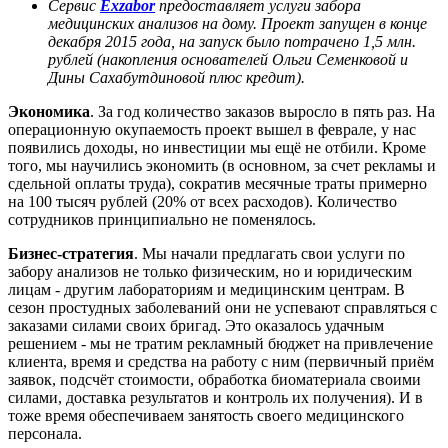
Сервис
Exzabor
предоставляет услуги забора
медицинских анализов на дому. Проект запущен в конце
декабря 2015 года, на запуск было потрачено 1,5 млн.
рублей (накопления основателей Ольги Семенковой и
Дины Сахабутдиновой плюс кредит).
Экономика
. За год количество заказов выросло в пять раз. На
операционную окупаемость проект вышел в феврале, у нас
появились доходы, но инвестиции мы ещё не отбили. Кроме
того, мы научились экономить (в основном, за счет рекламы и
сдельной оплаты труда), сократив месячные траты примерно
на 100 тысяч рублей (20% от всех расходов). Количество
сотрудников принципиально не поменялось.
Бизнес-стратегия
. Мы начали предлагать свои услуги по
забору анализов не только физическим, но и юридическим
лицам - другим лабораториям и медицинским центрам. В
сезон простудных заболеваний они не успевают справляться с
заказами силами своих бригад. Это оказалось удачным
решением - мы не тратим рекламный бюджет на привлечение
клиента, время и средства на работу с ним (первичный приём
заявок, подсчёт стоимости, обработка биоматериала своими
силами, доставка результатов и контроль их получения). И в
тоже время обеспечиваем занятость своего медицинского
персонала.