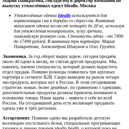
Мария Панкратова, совладелец и директор компании по
выпуску утяжелённых одеял Ideallo, Москва
Утяжелённые одеяла
Ideallo
используются для
нормализации сна и борьбы со стрессом. Компания
выпускает одеяла весом от четырёх до 20 кг, используя
для утяжеления полипропилен, лузгу гречихи,
гималайскую розовую соль. Стоимость одеял - от 7490
до 17490 рублей. В компании три партнёра: Мария
Панкратова, Александром Шикунов и Олег Груздев.
Экономика
. За год оборот вырос вдвое, сегодня продаём
около 40 одеял в месяц, не считая другой продукции. Мы,
наконец, наняли специалиста, который должен вырастить
отдел продаж. Помимо розницы появились три крупных
партнёра в сегменте B2B. Скоро выведем на рынок четыре
эко-продукта, которых нет в России. В этом сегодняшняя
стратегия: новые, более дешёвые, по сравнению с одеялами,
дополнительные продукты должны привлечь внимание к
основному товару. Наша задача – заявить о себе во всей
России. На сегодняшний день есть желающие продавать
одеяла уже в трёх регионах.
Ассортимент
. Помимо одеял мы разработали детскую
коллекцию постельного белья, специальные прогревающие
тапочки и линию товаров ideallo health, о которой пока не