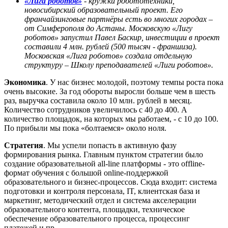
«Лига роботов»
- кружки робототехники,
новосибирский образовательный проект. Его
франчайзинговые партнёры есть во многих городах –
от Симферополя до Астаны. Московскую «Лигу
роботов» запустил Павел Баскир, инвестиции в проект
составили 4 млн. рублей (500 тысяч - франшиза).
Московская «Лига роботов» создала отдельную
структуру – Школу преподавателей «Лиги роботов».
Экономика
. У нас бизнес молодой, поэтому темпы роста пока
очень высокие. За год обороты выросли больше чем в шесть
раз, выручка составила около 10 млн. рублей в месяц.
Количество сотрудников увеличилось с 40 до 400. А
количество площадок, на которых мы работаем, - с 10 до 100.
По прибыли мы пока «болтаемся» около ноля.
Стратегия
. Мы успели попасть в активную фазу
формирования рынка. Главным пунктом стратегии было
создание образовательной all-line платформы - это offline-
формат обучения с большой online-поддержкой
образовательного и бизнес-процессов. Сюда входит: система
подготовки и контроля персонала, IT, клиентская база и
маркетинг, методический отдел и система акселерации
образовательного контента, площадки, техническое
обеспечение образовательного процесса, процессинг
платежей и пр.