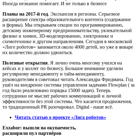
Иногда незнание помогает. И не только в бизнесе
Планы на 2017-й год
. Экспансия в регионы. Серьезное
расширение спектра образовательного контента (содержание
и формы). Мы открываем секции по программированию,
детскому инженерному предпринимательству, увлекательной
физике и химии, 3D-моделированию, электронике и
схемотехнике и другим направлениям. Сегодня в московской
«Лиге роботов» занимается около 4000 детей, но уже в январе
их количество должно удвоиться.
Полезные открытия
. Я лично очень многому учился на
кейсах и у коллег по бизнесу. Большое внимание уделяли
регулярному менеджменту и тайм-менеджменту,
руководителям я советовал читать Александра Фридмана. Год
ушёл на внедрение системы управления задачами Flowplan ( за
год было реализовано порядка 15000 задач). Теперь
сотрудники не мыслят рабочих коммуникаций и личной
эффективности без этой системы. Что касается продвижения,
то традиционный PR разочаровал. Digital - наше всё.
Читать статью о проекте «Лига роботов»
Exzabor: вышли на окупаемость,
расширили пул партнёров