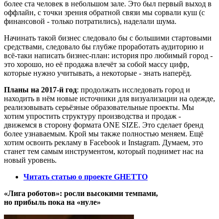
более ста человек в небольшом зале. Это был первый выход в
оффлайн, с точки зрения обратной связи мы сорвали куш (с
финансовой - только потратились), наделали шума.
Начинать такой бизнес следовало бы с б
о
льшими стартовыми
средствами, следовало бы глубже проработать аудиторию и
всё-таки написать бизнес-план: история про любимый город -
это хорошо, но её продажа влечёт за собой массу цифр,
которые нужно учитывать, а некоторые - знать наперёд.
Планы на 2017-й год
: продолжать исследовать город и
находить в нём новые источники для визуализации на одежде,
реализовывать серьёзные образовательные проекты. Мы
хотим упростить структуру производства и продаж -
движемся в сторону формата ONE SIZE. Это сделает бренд
более узнаваемым. Крой мы также полностью меняем. Ещё
хотим освоить рекламу в Facebook и Instagram. Думаем, это
станет тем самым инструментом, который поднимет нас на
новый уровень.
Читать статью о проекте GHETTO
«Лига роботов»: росли высокими темпами,
но прибыль пока на «нуле»