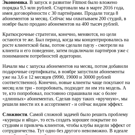
Экономика
. В запуск и развитие Fitmost было вложено
порядка 9,5 млн рублей. Стартовали мы в марте 2016 года,
имея договорённости с 30 партнёрами. Продали тогда 8
абонементов за месяц. Сейчас мы охватываем 200 студий, в
ноябре было продано абонементов на 400 тысяч рублей.
Краткосрочные стратегии, конечно, меняются, но цели
остаются те же. Был период, когда мы концентрировались на
росте клиентской базы, потом сделали паузу - смотрели на
клиента и его поведение, затем подключали партнёров уже с
пониманием потребностей аудитории.
Начали мы с запуска абонементов на месяц, потом добавили
подарочные сертификаты, в ноябре запустили абонементы
уже на 3,6 и 12 месяцев (9990, 19000 и 30000 рублей
соответственно). Конечно, новые клиенты чаще покупают на
месяц или три - попробовать, подходит ли им эта модель. А
те, кто попробовал, постоянно спрашивали нас о более
«длинных» абонементах. Сделав пару таких «вручную», мы
решили ввести их в ассортимент - и сейчас видим эффект.
Сложности
. Самой сложной задачей было решить проблему
«курицы и яйца», то есть создать хорошее покрытие по
студиям и привлечь клиентов, чтобы клубы видели эффект от
сотрудничества. Тут одно без другого невозможно. В идеале