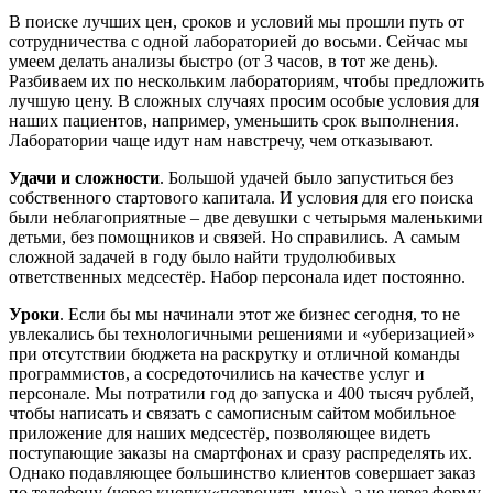
В поиске лучших цен, сроков и условий мы прошли путь от
сотрудничества с одной лабораторией до восьми. Сейчас мы
умеем делать анализы быстро (от 3 часов, в тот же день).
Разбиваем их по нескольким лабораториям, чтобы предложить
лучшую цену. В сложных случаях просим особые условия для
наших пациентов, например, уменьшить срок выполнения.
Лаборатории чаще идут нам навстречу, чем отказывают.
Удачи и сложности
. Большой удачей было запуститься без
собственного стартового капитала. И условия для его поиска
были неблагоприятные – две девушки с четырьмя маленькими
детьми, без помощников и связей. Но справились. А самым
сложной задачей в году было найти трудолюбивых
ответственных медсестёр. Набор персонала идет постоянно.
Уроки
. Если бы мы начинали этот же бизнес сегодня, то не
увлекались бы технологичными решениями и «уберизацией»
при отсутствии бюджета на раскрутку и отличной команды
программистов, а сосредоточились на качестве услуг и
персонале. Мы потратили год до запуска и 400 тысяч рублей,
чтобы написать и связать с самописным сайтом мобильное
приложение для наших медсестёр, позволяющее видеть
поступающие заказы на смартфонах и сразу распределять их.
Однако подавляющее большинство клиентов совершает заказ
по телефону (через кнопку«позвонить мне»), а не через форму