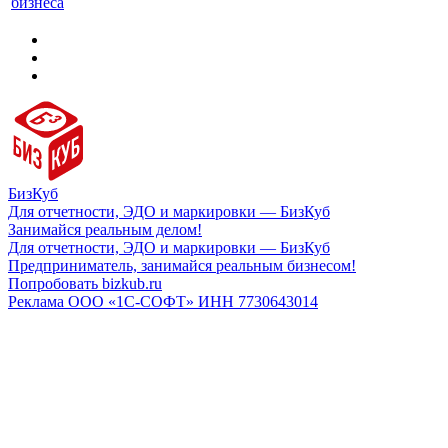
бизнеса
БизКуб
Для отчетности, ЭДО и маркировки — БизКуб
Занимайся реальным делом!
Для отчетности, ЭДО и маркировки — БизКуб
Предприниматель, занимайся реальным бизнесом!
Попробовать bizkub.ru
Реклама ООО «1С-СОФТ» ИНН 7730643014