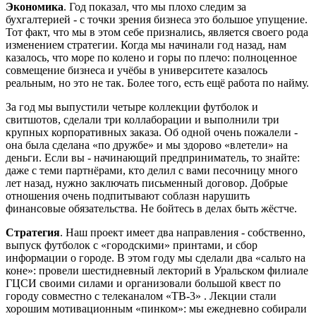
Экономика
. Год показал, что мы плохо следим за
бухгалтерией - с точки зрения бизнеса это большое упущение.
Тот факт, что мы в этом себе признались, является своего рода
изменением стратегии. Когда мы начинали год назад, нам
казалось, что море по колено и горы по плечо: полноценное
совмещение бизнеса и учёбы в университете казалось
реальным, но это не так. Более того, есть ещё работа по найму.
За год мы выпустили четыре коллекции футболок и
свитшотов, сделали три коллаборации и выполнили три
крупных корпоративных заказа. Об одной очень пожалели -
она была сделана «по дружбе» и мы здорово «влетели» на
деньги. Если вы - начинающий предприниматель, то знайте:
даже с теми партнёрами, кто делил с вами песочницу много
лет назад, нужно заключать письменный договор. Добрые
отношения очень подпитывают соблазн нарушить
финансовые обязательства. Не бойтесь в делах быть жёстче.
Стратегия
. Наш проект имеет два направления - собственно,
выпуск футболок с «городскими» принтами, и сбор
информации о городе. В этом году мы сделали два «сальто на
коне»: провели шестидневный лекторий в Уральском филиале
ГЦСИ своими силами и организовали большой квест по
городу совместно с телеканалом «ТВ-3» . Лекции стали
хорошим мотивационным «пинком»: мы ежедневно собирали