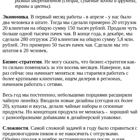
разных ингредиентов (специи, сушеные ягоды и фрукты,
травы и цветы).
Экономика
. В первый месяц работы - в апреле - у нас было
два человека в штате. Тогда мы сделали примерно 20 отгрузок
20 клиентам на общую сумму 150 тысяч рублей. Продали чуть
больше одной тысячи пачек чая. В конце года, в декабре, мы
сделали 280 отгрузок 250 клиентам на общую сумму 5,8 млн.
рублей. Это примерно 50 тысяч пачек чая. Сделали мы это
штатом в 20 человек.
Бизнес-стратегия
. Не могу сказать, что бизнес-стратегия как-
то сильно поменялась за эти восемь месяцев. Наверное, как
раз сейчас она начинает меняться: мы стараемся работать с
более крупными клиентами, ищем дилеров в регионах,
начинаем работать с сетями.
Весь год мы постепенно, небольшими порциями расширяли
чайную линейку. Вводили новые дизайны (сегодня их более
20), купажи и вкусы, делали чайные наборы и сезонные
продукты. Но концепция продукта не менялась - хороший чай
с разнообразными добавками в дизайнерской упаковке.
Сложности
. Самой сложной задачей в году было справиться с
предновогодним пиком и не накосячить с отгрузками.
Объёмы продаж в ноябре экспоненциально росли, и нам