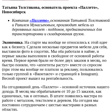
Татьяна Толстикова, основатель проекта «Паллето»,
Новосибирск
Компания
«Паллето»
,основанная Татьяной Толстиковой
и Равилем Мунасыповым,
производит мебель из
деревянных паллет - поддонов, предназначенных для
транспортировки и складирования грузов.
Экономика
. На старте мы вообще не относились к этой идее
как к бизнесу. Сделали несколько предметов мебели для себя,
выставили фото в соцсетях. Мы оба работали в найме, и
первые заказы выполняли в свободное от основной работы
время. Первое время брали не более двух заказов в месяц, но
быстро поняли, что «аппетиты растут» вместе со спросом
(при этом мы вообще не платили за рекламу, пользовались
только группой в «Вконтакте» и страницей в Instagram).
Весной проект вышел на рентабельность.
На сегодняшний день «Паллето» - основной источник нашего
дохода. В месяц мы обрабатываем от 10 до 15 заказов, как
единичных, так и оптовых. В штате появились мастера по
работе с металлом, текстилем и деревом. На сегодня мы
постоянно сотрудничаем с шестью мастерами в разных
областях.