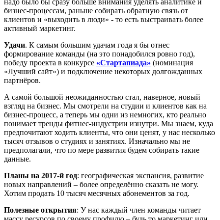
надо было бы сразу больше внимания уделять аналитике и
бизнес-процессам, раньше собирать обратную связь от
клиентов и «выходить в люди» - то есть выстраивать более
активный маркетинг.
Удачи
. К самым большим удачам года я бы отнес
формирование команды (на это понадобился ровно год),
победу проекта в конкурсе
«Стартапиада»
(номинация
«Лучший сайт») и подключение некоторых долгожданных
партнёров.
А самой большой неожиданностью стал, наверное, новый
взгляд на бизнес. Мы смотрели на студии и клиентов как на
бизнес-процесс, а теперь мы одни из немногих, кто реально
понимает тренды фитнес-индустрии изнутри. Мы знаем, куда
предпочитают ходить клиенты, что они ценят, у нас несколько
тысяч отзывов о студиях и занятиях. Изначально мы не
предполагали, что по мере развития будем собирать такие
данные.
Планы на 2017-й год
: географическая экспансия, развитие
новых направлений – более определённо сказать не могу.
Хотим продать 10 тысяч месячных абонементов за год.
Полезные открытия
: У нас каждый член команды читает
массу ресурсов по своему профилю – будь то маркетинг или