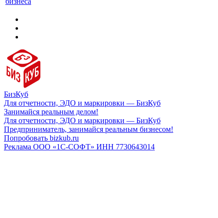
бизнеса
БизКуб
Для отчетности, ЭДО и маркировки — БизКуб
Занимайся реальным делом!
Для отчетности, ЭДО и маркировки — БизКуб
Предприниматель, занимайся реальным бизнесом!
Попробовать bizkub.ru
Реклама ООО «1С-СОФТ» ИНН 7730643014