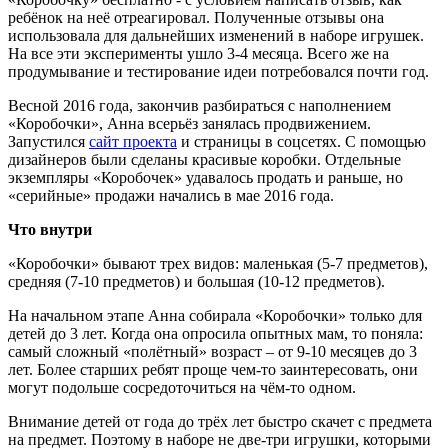
ребёнок на неё отреагировал. Полученные отзывы она
использовала для дальнейших изменений в наборе игрушек.
На все эти эксперименты ушло 3-4 месяца. Всего же на
продумывание и тестирование идеи потребовался почти год.
Весной 2016 года, закончив разбираться с наполнением
«Коробочки», Анна всерьёз занялась продвижением.
Запустился
сайт проекта
и страницы в соцсетях. С помощью
дизайнеров были сделаны красивые коробки. Отдельные
экземпляры «Коробочек» удавалось продать и раньше, но
«серийные» продажи начались в мае 2016 года.
Что внутри
«Коробочки» бывают трех видов: маленькая (5-7 предметов),
средняя (7-10 предметов) и большая (10-12 предметов).
На начальном этапе Анна собирала «Коробочки» только для
детей до 3 лет. Когда она опросила опытных мам, то поняла:
самый сложный «полётный» возраст – от 9-10 месяцев до 3
лет. Более старших ребят проще чем-то заинтересовать, они
могут подольше сосредоточиться на чём-то одном.
Внимание детей от года до трёх лет быстро скачет с предмета
на предмет. Поэтому в наборе не две-три игрушки, которыми