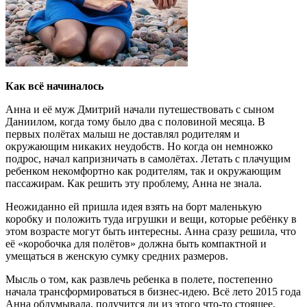
Как всё начиналось
Анна и её муж Дмитрий начали путешествовать с сыном
Даниилом, когда тому было два с половиной месяца. В
первых полётах малыш не доставлял родителям и
окружающим никаких неудобств. Но когда он немножко
подрос, начал капризничать в самолётах. Летать с плачущим
ребенком некомфортно как родителям, так и окружающим
пассажирам. Как решить эту проблему, Анна не знала.
Неожиданно ей пришла идея взять на борт маленькую
коробку и положить туда игрушки и вещи, которые ребёнку в
этом возрасте могут быть интересны. Анна сразу решила, что
её «коробочка для полётов» должна быть компактной и
умещаться в женскую сумку средних размеров.
Мысль о том, как развлечь ребенка в полете, постепенно
начала трансформироваться в бизнес-идею. Всё лето 2015 года
Анна обдумывала, получится ли из этого что-то стоящее.