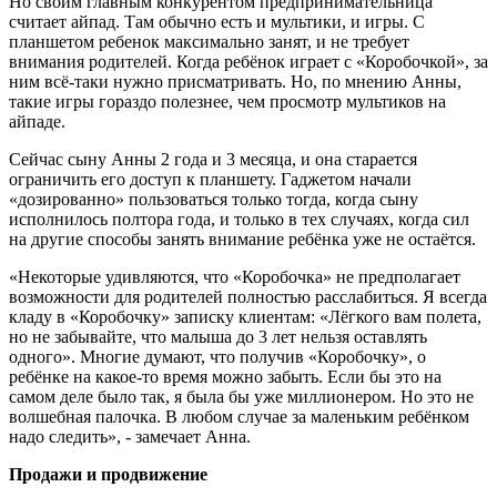
Но своим главным конкурентом предпринимательница
считает айпад. Там обычно есть и мультики, и игры. С
планшетом ребенок максимально занят, и не требует
внимания родителей. Когда ребёнок играет с «Коробочкой», за
ним всё-таки нужно присматривать. Но, по мнению Анны,
такие игры гораздо полезнее, чем просмотр мультиков на
айпаде.
Сейчас сыну Анны 2 года и 3 месяца, и она старается
ограничить его доступ к планшету. Гаджетом начали
«дозированно» пользоваться только тогда, когда сыну
исполнилось полтора года, и только в тех случаях, когда сил
на другие способы занять внимание ребёнка уже не остаётся.
«Некоторые удивляются, что «Коробочка» не предполагает
возможности для родителей полностью расслабиться. Я всегда
кладу в «Коробочку» записку клиентам: «Лёгкого вам полета,
но не забывайте, что малыша до 3 лет нельзя оставлять
одного». Многие думают, что получив «Коробочку», о
ребёнке на какое-то время можно забыть. Если бы это на
самом деле было так, я была бы уже миллионером. Но это не
волшебная палочка. В любом случае за маленьким ребёнком
надо следить», - замечает Анна.
Продажи и продвижение