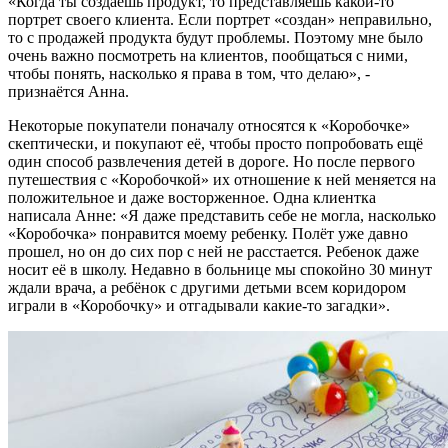
«Когда ты создаёшь продукт, то представляешь какой-то
портрет своего клиента. Если портрет «создан» неправильно,
то с продажей продукта будут проблемы. Поэтому мне было
очень важно посмотреть на клиентов, пообщаться с ними,
чтобы понять, насколько я права в том, что делаю», -
признаётся Анна.
Некоторые покупатели поначалу относятся к «Коробочке»
скептически, и покупают её, чтобы просто попробовать ещё
один способ развлечения детей в дороге. Но после первого
путешествия с «Коробочкой» их отношение к ней меняется на
положительное и даже восторженное. Одна клиентка
написала Анне: «Я даже представить себе не могла, насколько
«Коробочка» понравится моему ребенку. Полёт уже давно
прошел, но он до сих пор с ней не расстается. Ребенок даже
носит её в школу. Недавно в больнице мы спокойно 30 минут
ждали врача, а ребёнок с другими детьми всем коридором
играли в «Коробочку» и отгадывали какие-то загадки».