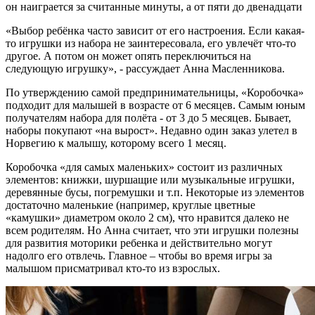
он наиграется за считанные минуты, а от пяти до двенадцати
«Выбор ребёнка часто зависит от его настроения. Если какая-
то игрушки из набора не заинтересовала, его увлечёт что-то
другое. А потом он может опять переключиться на
следующую игрушку», - рассуждает Анна Масленникова.
По утверждению самой предпринимательницы, «Коробочка»
подходит для малышей в возрасте от 6 месяцев. Самым юным
получателям набора для полёта - от 3 до 5 месяцев. Бывает,
наборы покупают «на вырост». Недавно один заказ улетел в
Норвегию к малышу, которому всего 1 месяц.
Коробочка «для самых маленьких» состоит из различных
элементов: книжки, шуршащие или музыкальные игрушки,
деревянные бусы, погремушки и т.п. Некоторые из элементов
достаточно маленькие (например, круглые цветные
«камушки» диаметром около 2 см), что нравится далеко не
всем родителям. Но Анна считает, что эти игрушки полезны
для развития моторики ребенка и действительно могут
надолго его отвлечь. Главное – чтобы во время игры за
малышом присматривал кто-то из взрослых.