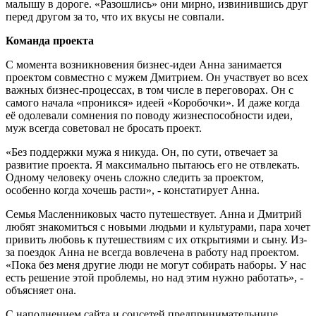
малышу в дороге. «Разошлись» они мирно, извинившись друг
перед другом за то, что их вкусы не совпали.
Команда проекта
С момента возникновения бизнес-идеи Анна занимается
проектом совместно с мужем Дмитрием. Он участвует во всех
важных бизнес-процессах, в том числе в переговорах. Он с
самого начала «проникся» идеей «Коробочки». И даже когда
её одолевали сомнения по поводу жизнеспособности идеи,
муж всегда советовал не бросать проект.
«Без поддержки мужа я никуда. Он, по сути, отвечает за
развитие проекта. Я максимально пытаюсь его не отвлекать.
Одному человеку очень сложно следить за проектом,
особенно когда хочешь расти», - констатирует Анна.
Семья Масленниковых часто путешествует. Анна и Дмитрий
любят знакомиться с новыми людьми и культурами, пара хочет
привить любовь к путешествиям с их открытиями и сыну. Из-
за поездок Анна не всегда вовлечена в работу над проектом.
«Пока без меня другие люди не могут собирать наборы. У нас
есть решение этой проблемы, но над этим нужно работать», -
объясняет она.
С наполнением сайта и соцсетей предпринимательнице