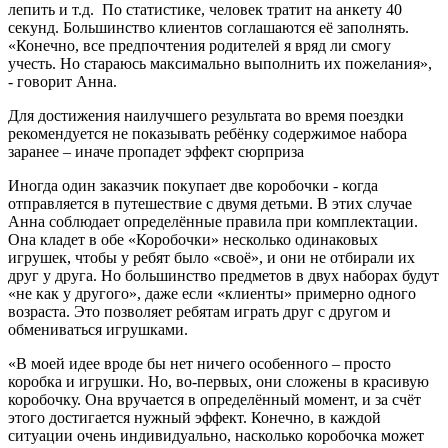
лепить и т.д. По статистике, человек тратит на анкету 40
секунд. Большинство клиентов соглашаются её заполнять.
«Конечно, все предпочтения родителей я вряд ли смогу
учесть. Но стараюсь максимально выполнить их пожелания»,
- говорит Анна.
Для достижения наилучшего результата во время поездки
рекомендуется не показывать ребёнку содержимое набора
заранее – иначе пропадет эффект сюрприза
Иногда один заказчик покупает две коробочки - когда
отправляется в путешествие с двумя детьми. В этих случае
Анна соблюдает определённые правила при комплектации.
Она кладет в обе «Коробочки» несколько одинаковых
игрушек, чтобы у ребят было «своё», и они не отбирали их
друг у друга. Но большинство предметов в двух наборах будут
«не как у другого», даже если «клиенты» примерно одного
возраста. Это позволяет ребятам играть друг с другом и
обмениваться игрушками.
«В моей идее вроде бы нет ничего особенного – просто
коробка и игрушки. Но, во-первых, они сложены в красивую
коробочку. Она вручается в определённый момент, и за счёт
этого достигается нужный эффект. Конечно, в каждой
ситуации очень индивидуально, насколько коробочка может