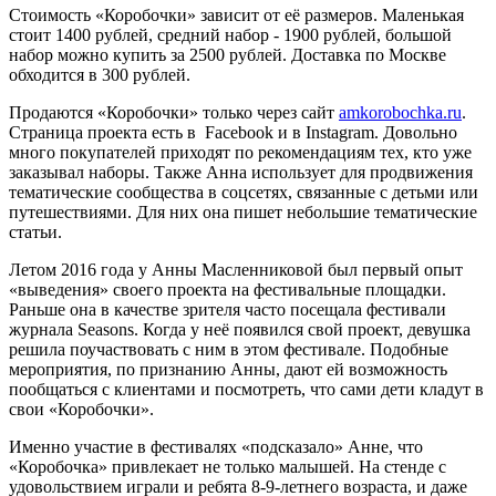
Стоимость «Коробочки» зависит от её размеров. Маленькая
стоит 1400 рублей, средний набор - 1900 рублей, большой
набор можно купить за 2500 рублей. Доставка по Москве
обходится в 300 рублей.
Продаются «Коробочки» только через сайт
amkorobochka.ru
.
Страница проекта есть в Facebook и в Instagram. Довольно
много покупателей приходят по рекомендациям тех, кто уже
заказывал наборы. Также Анна использует для продвижения
тематические сообщества в соцсетях, связанные с детьми или
путешествиями. Для них она пишет небольшие тематические
статьи.
Летом 2016 года у Анны Масленниковой был первый опыт
«выведения» своего проекта на фестивальные площадки.
Раньше она в качестве зрителя часто посещала фестивали
журнала Seasons. Когда у неё появился свой проект, девушка
решила поучаствовать с ним в этом фестивале. Подобные
мероприятия, по признанию Анны, дают ей возможность
пообщаться с клиентами и посмотреть, что сами дети кладут в
свои «Коробочки».
Именно участие в фестивалях «подсказало» Анне, что
«Коробочка» привлекает не только малышей. На стенде с
удовольствием играли и ребята 8-9-летнего возраста, и даже