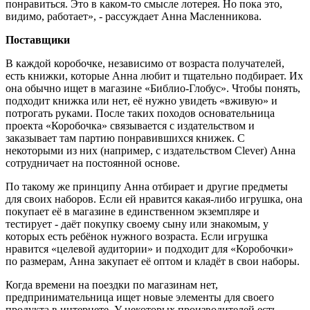
понравиться. Это в каком-то смысле лотерея. Но пока это,
видимо, работает», - рассуждает Анна Масленникова.
Поставщики
В каждой коробочке, независимо от возраста получателей,
есть книжки, которые Анна любит и тщательно подбирает. Их
она обычно ищет в магазине «Библио-Глобус». Чтобы понять,
подходит книжка или нет, её нужно увидеть «вживую» и
потрогать руками. После таких походов основательница
проекта «Коробочка» связывается с издательством и
заказывает там партию понравившихся книжек. С
некоторыми из них (например, с издательством Clever) Анна
сотрудничает на постоянной основе.
По такому же принципу Анна отбирает и другие предметы
для своих наборов. Если ей нравится какая-либо игрушка, она
покупает её в магазине в единственном экземпляре и
тестирует - даёт покупку своему сыну или знакомым, у
которых есть ребёнок нужного возраста. Если игрушка
нравится «целевой аудитории» и подходит для «Коробочки»
по размерам, Анна закупает её оптом и кладёт в свои наборы.
Когда времени на поездки по магазинам нет,
предпринимательница ищет новые элементы для своего
продукта в интернете. У некоторых производителей есть