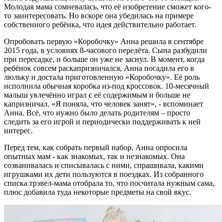
Молодая мама сомневалась, что её изобретение сможет кого-
то заинтересовать. Но вскоре она убедилась на примере
собственного ребёнка, что идея действительно работает.
Опробовать первую «Коробочку» Анна решила в сентябре
2015 года, в условиях 8-часового перелёта. Сына разбудили
при пересадке, и больше он уже не заснул. В момент, когда
ребёнок совсем раскапризничался, Анна посадила его в
люльку и достала приготовленную «Коробочку». Её роль
исполнила обычная коробка из-под кроссовок. 10-месячный
малыш увлечённо играл с её содержимым и больше не
капризничал. «Я поняла, что человек занят», - вспоминает
Анна. Всё, что нужно было делать родителям – просто
следить за его игрой и периодически поддерживать к ней
интерес.
Перед тем, как собрать первый набор, Анна опросила
опытных мам - как знакомых, так и незнакомых. Она
созванивалась и списывалась с ними, спрашивала, какими
игрушками их дети пользуются в поездках. Из собранного
списка трэвел-мама отобрала то, что посчитала нужным сама,
плюс добавила туда некоторые предметы на свой вкус.