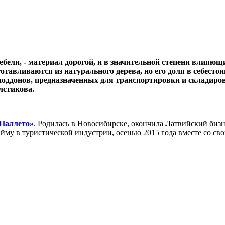
мебели, - материал дорогой, и в значительной степени влияю
авливаются из натурального дерева, но его доля в себестои
поддонов, предназначенных для транспортировки и складиров
лстикова.
Паллето»
. Родилась в Новосибирске, окончила Латвийский биз
найму в туристической индустрии, осенью 2015 года вместе со 