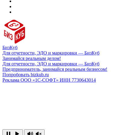
БизКуб
Для отчетности, ЭДО и маркировки — БизКуб
Занимайся реальным делом!
Для отчетности, ЭДО и маркировки — БизКуб
Предприниматель, занимайся реальным бизнесом!
Попробовать bizkub.ru
Реклама ООО «1С-СОФТ» ИНН 7730643014