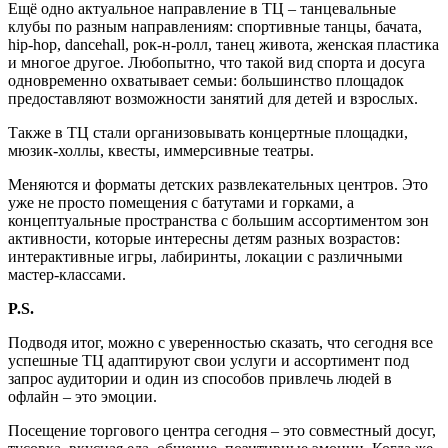
Ещё одно актуальное направление в ТЦ – танцевальные
клубы по разным направлениям: спортивные танцы, бачата,
h
ip-
h
op,
d
ancehall
,
рок-н-ролл, танец живота, женская пластика
и многое другое. Любопытно, что такой вид спорта и досуга
одновременно охватывает семьи: большинство площадок
предоставляют возможности занятий для детей и взрослых.
Также в ТЦ стали организовывать концертные площадки,
мюзик-холлы, квесты, иммерсивные театры.
Меняются и форматы детских развлекательных центров. Это
уже не просто помещения с батутами и горками, а
концептуальные пространства с большим ассортиментом зон
активности, которые интересны детям разных возрастов:
интерактивные игры, лабиринты, локации с различными
мастер-классами.
P
.
S
.
Подводя итог, можно с уверенностью сказать, что сегодня все
успешные ТЦ адаптируют свои услуги и ассортимент под
запрос аудитории и один из способов
привлечь людей в
офлайн – это эмоции.
Посещение торгового центра сегодня – это совместный досуг,