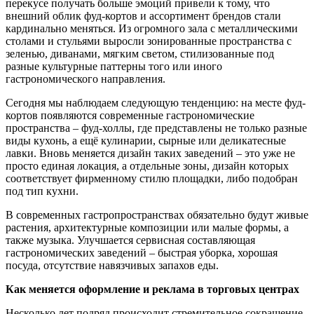
перекусе получать больше эмоций привели к тому, что
внешний облик фуд-кортов и ассортимент брендов стали
кардинально меняться. Из огромного зала с металлическими
столами и стульями выросли зонированные пространства с
зеленью, диванами, мягким светом, стилизованные под
разные культурные паттерны того или иного
гастрономического направления.
Сегодня мы наблюдаем следующую тенденцию: на месте фуд-
кортов появляются современные гастрономические
пространства – фуд-холлы, где представлены не только разные
виды кухонь, а ещё кулинарии, сырные или деликатесные
лавки. Вновь меняется дизайн таких заведений – это уже не
просто единая локация, а отдельные зоны, дизайн которых
соответствует фирменному стилю площадки, либо подобран
под тип кухни.
В современных гастропространствах обязательно будут живые
растения, архитектурные композиции или малые формы, а
также музыка. Улучшается сервисная составляющая
гастрономических заведений – быстрая уборка, хорошая
посуда, отсутствие навязчивых запахов еды.
Как меняется оформление и реклама в торговых центрах
Несколько лет подряд происходит стремительное сокращение