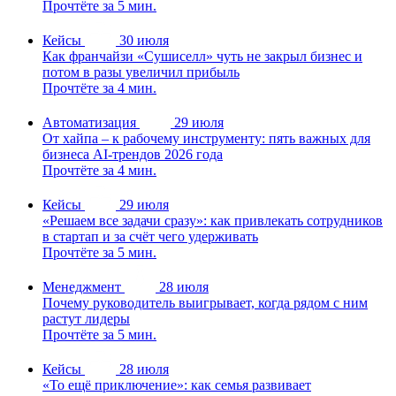
Прочтёте за 5 мин.
Кейсы
30 июля
Как франчайзи «Сушиселл» чуть не закрыл бизнес и
потом в разы увеличил прибыль
Прочтёте за 4 мин.
Автоматизация
29 июля
От хайпа – к рабочему инструменту: пять важных для
бизнеса AI-трендов 2026 года
Прочтёте за 4 мин.
Кейсы
29 июля
«Решаем все задачи сразу»: как привлекать сотрудников
в стартап и за счёт чего удерживать
Прочтёте за 5 мин.
Менеджмент
28 июля
Почему руководитель выигрывает, когда рядом с ним
растут лидеры
Прочтёте за 5 мин.
Кейсы
28 июля
«То ещё приключение»: как семья развивает