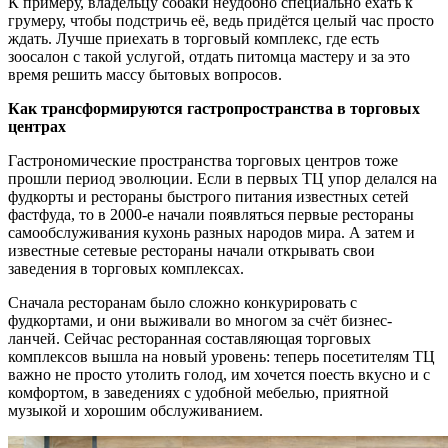
К примеру, владельцу собаки неудобно специально ехать к
грумеру, чтобы подстричь её, ведь придётся целый час просто
ждать. Лучше приехать в торговый комплекс, где есть
зоосалон с такой услугой, отдать питомца мастеру и за это
время решить массу бытовых вопросов.
Как трансформируются гастропространства в торговых
центрах
Гастрономические пространства торговых центров тоже
прошли период эволюции. Если в первых ТЦ упор делался на
фудкорты и рестораны быстрого питания известных сетей
фастфуда, то в 2000-е начали появляться первые рестораны
самообслуживания кухонь разных народов мира. А затем и
известные сетевые рестораны начали открывать свои
заведения в торговых комплексах.
Сначала ресторанам было сложно конкурировать с
фудкортами, и они выживали во многом за счёт бизнес-
ланчей. Сейчас ресторанная составляющая торговых
комплексов вышла на новый уровень: теперь посетителям ТЦ
важно не просто утолить голод, им хочется поесть вкусно и с
комфортом, в заведениях с удобной мебелью, приятной
музыкой и хорошим обслуживанием.