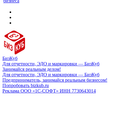
бизнеса
БизКуб
Для отчетности, ЭДО и маркировки — БизКуб
Занимайся реальным делом!
Для отчетности, ЭДО и маркировки — БизКуб
Предприниматель, занимайся реальным бизнесом!
Попробовать bizkub.ru
Реклама ООО «1С-СОФТ» ИНН 7730643014