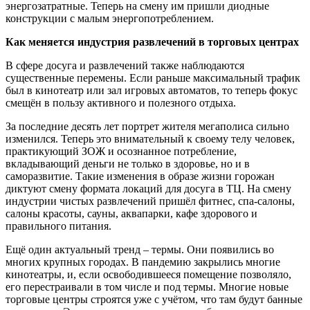
энергозатратные. Теперь на смену им пришли диодные
конструкции с малым энергопотреблением.
Как меняется индустрия развлечений в торговых центрах
В сфере досуга и развлечений также наблюдаются
существенные перемены. Если раньше максимальный трафик
был в кинотеатр или зал игровых автоматов, то теперь фокус
смещён в пользу активного и полезного отдыха.
За последние десять лет
портрет жителя мегаполиса сильно
изменился. Теперь это внимательный к своему телу человек,
практикующий ЗОЖ и осознанное потребление,
вкладывающий деньги не только в здоровье, но и в
саморазвитие.
Такие изменения в образе жизни горожан
диктуют смену формата локаций для досуга в ТЦ. На смену
индустрии чистых развлечений пришёл фитнес, спа-салоны,
салоны красоты, сауны, аквапарки, кафе здорового и
правильного питания.
Ещё один актуальный тренд – термы. Они появились во
многих крупных городах. В пандемию закрылись многие
кинотеатры, и, если освободившееся помещение позволяло,
его перестраивали в том числе и под термы. Многие новые
торговые центры строятся уже с учётом, что там будут банные