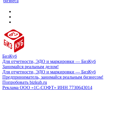
бизнеса
БизКуб
Для отчетности, ЭДО и маркировки — БизКуб
Занимайся реальным делом!
Для отчетности, ЭДО и маркировки — БизКуб
Предприниматель, занимайся реальным бизнесом!
Попробовать bizkub.ru
Реклама ООО «1С-СОФТ» ИНН 7730643014