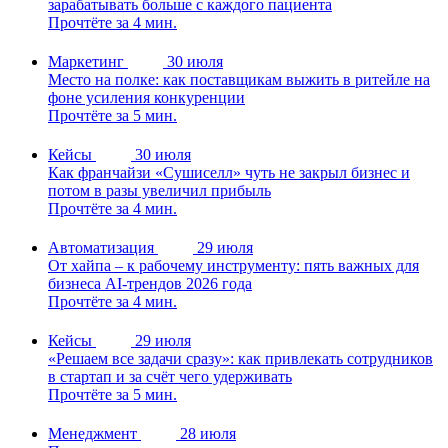
зарабатывать больше с каждого пациента
Прочтёте за 4 мин.
Маркетинг
30 июля
Место на полке: как поставщикам выжить в ритейле на
фоне усиления конкуренции
Прочтёте за 5 мин.
Кейсы
30 июля
Как франчайзи «Сушиселл» чуть не закрыл бизнес и
потом в разы увеличил прибыль
Прочтёте за 4 мин.
Автоматизация
29 июля
От хайпа – к рабочему инструменту: пять важных для
бизнеса AI-трендов 2026 года
Прочтёте за 4 мин.
Кейсы
29 июля
«Решаем все задачи сразу»: как привлекать сотрудников
в стартап и за счёт чего удерживать
Прочтёте за 5 мин.
Менеджмент
28 июля