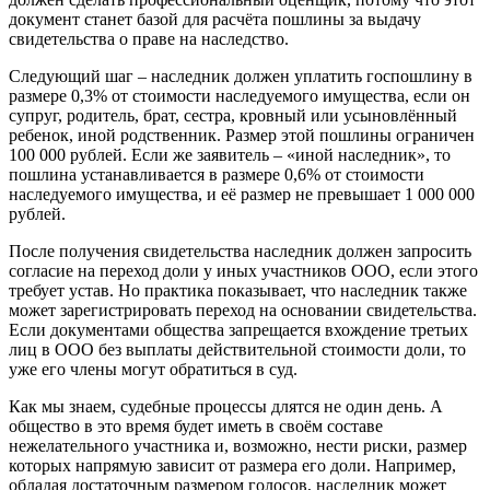
документ станет базой для расчёта пошлины за выдачу
свидетельства о праве на наследство.
Следующий шаг – наследник должен уплатить госпошлину в
размере 0,3% от стоимости наследуемого имущества, если он
супруг, родитель, брат, сестра, кровный или усыновлённый
ребенок, иной родственник. Размер этой пошлины ограничен
100 000 рублей. Если же заявитель – «иной наследник», то
пошлина устанавливается в размере 0,6% от стоимости
наследуемого имущества, и её размер не превышает 1 000 000
рублей.
После получения свидетельства наследник должен запросить
согласие на переход доли у иных участников ООО, если этого
требует устав. Но практика показывает, что наследник также
может зарегистрировать переход на основании свидетельства.
Если документами общества запрещается вхождение третьих
лиц в ООО без выплаты действительной стоимости доли, то
уже его члены могут обратиться в суд.
Как мы
знаем, судебные процессы длятся не один день. А
общество в это время будет иметь в своём составе
нежелательного участника и, возможно, нести риски, размер
которых напрямую зависит от размера его доли. Например,
обладая достаточным размером голосов, наследник может