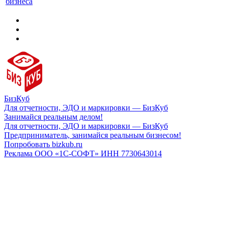
бизнеса
БизКуб
Для отчетности, ЭДО и маркировки — БизКуб
Занимайся реальным делом!
Для отчетности, ЭДО и маркировки — БизКуб
Предприниматель, занимайся реальным бизнесом!
Попробовать bizkub.ru
Реклама ООО «1С-СОФТ» ИНН 7730643014