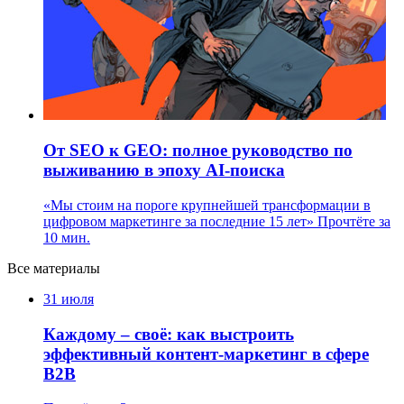
От SEO к GEO: полное руководство по
выживанию в эпоху AI-поиска
«Мы стоим на пороге крупнейшей трансформации в
цифровом маркетинге за последние 15 лет»
Прочтёте за
10 мин.
Все материалы
31 июля
Каждому – своё: как выстроить
эффективный контент-маркетинг в сфере
B2B