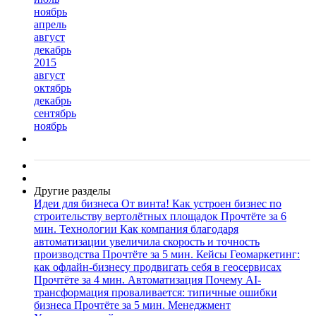
ноябрь
апрель
август
декабрь
2015
август
октябрь
декабрь
сентябрь
ноябрь
Другие разделы
Идеи для бизнеса
От винта! Как устроен бизнес по
строительству вертолётных площадок
Прочтёте за 6
мин.
Технологии
Как компания благодаря
автоматизации увеличила скорость и точность
производства
Прочтёте за 5 мин.
Кейсы
Геомаркетинг:
как офлайн-бизнесу продвигать себя в геосервисах
Прочтёте за 4 мин.
Автоматизация
Почему AI-
трансформация проваливается: типичные ошибки
бизнеса
Прочтёте за 5 мин.
Менеджмент