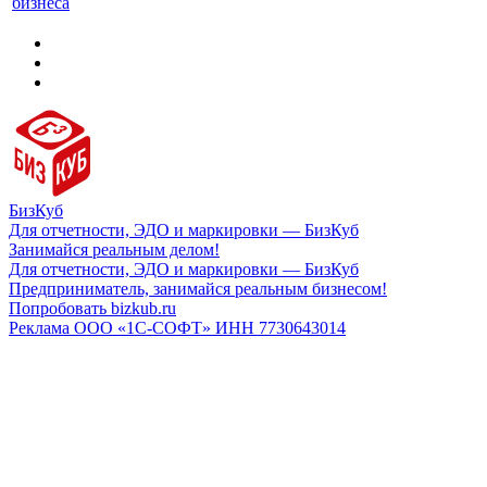
бизнеса
БизКуб
Для отчетности, ЭДО и маркировки — БизКуб
Занимайся реальным делом!
Для отчетности, ЭДО и маркировки — БизКуб
Предприниматель, занимайся реальным бизнесом!
Попробовать bizkub.ru
Реклама ООО «1С-СОФТ» ИНН 7730643014