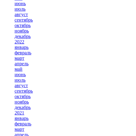
июнь
июль
август
сентябрь
октябрь
ноябрь
декабрь
2022
январь
февраль
март
апрель
май
июнь
июль
август
сентябрь
октябрь
ноябрь
декабрь
2021
январь
февраль
март
апрель