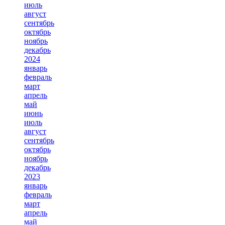
июль
август
сентябрь
октябрь
ноябрь
декабрь
2024
январь
февраль
март
апрель
май
июнь
июль
август
сентябрь
октябрь
ноябрь
декабрь
2023
январь
февраль
март
апрель
май