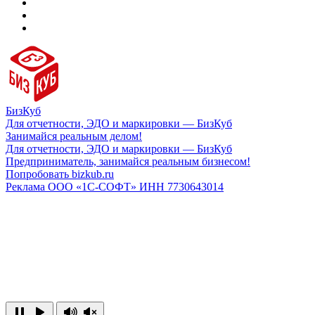
БизКуб
Для отчетности, ЭДО и маркировки — БизКуб
Занимайся реальным делом!
Для отчетности, ЭДО и маркировки — БизКуб
Предприниматель, занимайся реальным бизнесом!
Попробовать bizkub.ru
Реклама ООО «1С-СОФТ» ИНН 7730643014