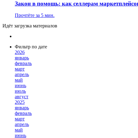
Закон в помощь: как селлерам маркетплейс
Прочтёте за 5 мин.
Идёт загрузка материалов
Фильтр по дате
2026
январь
февраль
март
апрель
май
июнь
июль
август
2025
январь
февраль
март
апрель
май
июнь