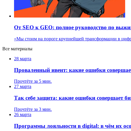
От SEO к GEO: полное руководство по выжи
«Мы стоим на пороге крупнейшей трансформации в цифро
Все материалы
28 марта
Проваленный ивент: какие ошибки совершае
Прочтёте за 5 мин.
27 марта
Так себе защита: какие ошибки совершает б
Прочтёте за 3 мин.
26 марта
Программы лояльности в digital: в чём их ос