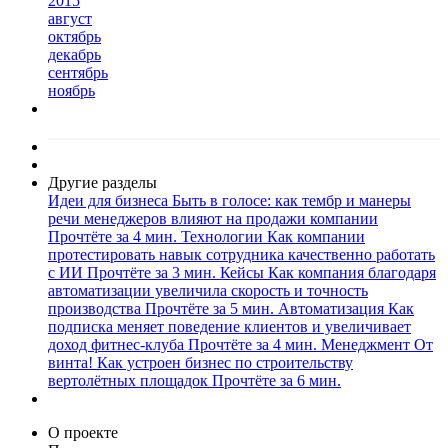
2015
август
октябрь
декабрь
сентябрь
ноябрь
Другие разделы
Идеи для бизнеса
Быть в голосе: как тембр и манеры
речи менеджеров влияют на продажи компании
Прочтёте за 4 мин.
Технологии
Как компании
протестировать навык сотрудника качественно работать
с ИИ
Прочтёте за 3 мин.
Кейсы
Как компания благодаря
автоматизации увеличила скорость и точность
производства
Прочтёте за 5 мин.
Автоматизация
Как
подписка меняет поведение клиентов и увеличивает
доход фитнес-клуба
Прочтёте за 4 мин.
Менеджмент
От
винта! Как устроен бизнес по строительству
вертолётных площадок
Прочтёте за 6 мин.
О проекте