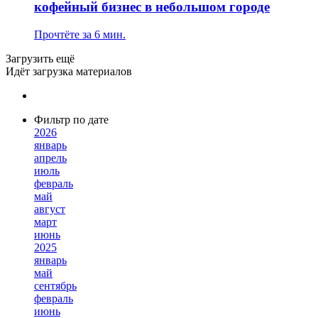
кофейный бизнес в небольшом городе
Прочтёте за 6 мин.
Загрузить ещё
Идёт загрузка материалов
Фильтр по дате
2026
январь
апрель
июль
февраль
май
август
март
июнь
2025
январь
май
сентябрь
февраль
июнь