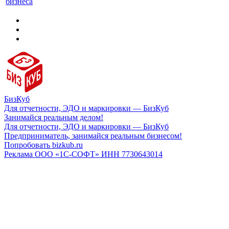
бизнеса
БизКуб
Для отчетности, ЭДО и маркировки — БизКуб
Занимайся реальным делом!
Для отчетности, ЭДО и маркировки — БизКуб
Предприниматель, занимайся реальным бизнесом!
Попробовать bizkub.ru
Реклама ООО «1С-СОФТ» ИНН 7730643014