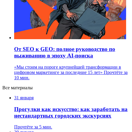
От SEO к GEO: полное руководство по
выживанию в эпоху AI-поиска
«Мы стоим на пороге крупнейшей трансформации в
цифровом маркетинге за последние 15 лет»
Прочтёте за
10 мин.
Все материалы
31 января
Прогулки как искусство: как заработать на
нестандартных городских экскурсиях
Прочтёте за 5 мин.