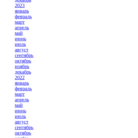
2023
январь
февраль
март
апрель
май
июнь
июль
август
сентябрь
октябрь
ноябрь
декабрь
2022
январь
февраль
март
апрель
май
июнь
июль
август
сентябрь
октябрь