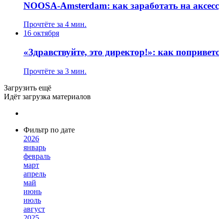
NOOSA-Amsterdam: как заработать на аксесс
Прочтёте за 4 мин.
16 октября
«Здравствуйте, это директор!»: как поприве
Прочтёте за 3 мин.
Загрузить ещё
Идёт загрузка материалов
Фильтр по дате
2026
январь
февраль
март
апрель
май
июнь
июль
август
2025