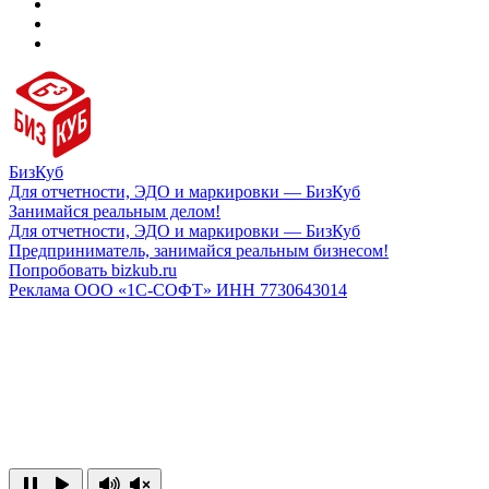
БизКуб
Для отчетности, ЭДО и маркировки — БизКуб
Занимайся реальным делом!
Для отчетности, ЭДО и маркировки — БизКуб
Предприниматель, занимайся реальным бизнесом!
Попробовать bizkub.ru
Реклама ООО «1С-СОФТ» ИНН 7730643014