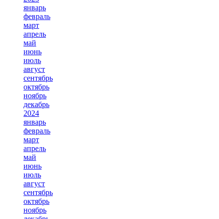
январь
февраль
март
апрель
май
июнь
июль
август
сентябрь
октябрь
ноябрь
декабрь
2024
январь
февраль
март
апрель
май
июнь
июль
август
сентябрь
октябрь
ноябрь
декабрь