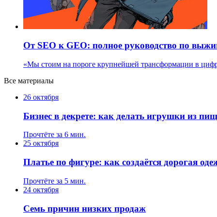
От SEO к GEO: полное руководство по выжи
«Мы стоим на пороге крупнейшей трансформации в цифро
Все материалы
26 октября
Бизнес в декрете: как делать игрушки из пи
Прочтёте за 6 мин.
25 октября
Платье по фигуре: как создаётся дорогая оде
Прочтёте за 5 мин.
24 октября
Семь причин низких продаж