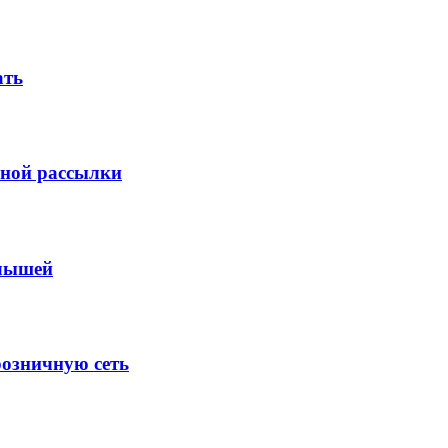
ать
шной рассылки
алышей
розничную сеть