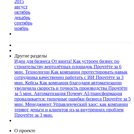
2015
август
октябрь
декабрь
сентябрь
ноябрь
Другие разделы
Идеи для бизнеса
От винта! Как устроен бизнес по
строительству вертолётных площадок
Прочтёте за 6
мин.
Технологии
Как компании протестировать навык
сотрудника качественно работать с ИИ
Прочтёте за 3
мин.
Кейсы
Как компания благодаря автоматизации
увеличила скорость и точность производства
Прочтёте
за 5 мин.
Автоматизация
Почему AI-трансформация
проваливается: типичные ошибки бизнеса
Прочтёте за 5
мин.
Менеджмент
Управленческий хаос: как компании
теряют деньги и клиентов из-за внутренних проблем
Прочтёте за 3 мин.
О проекте