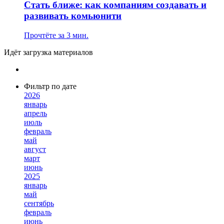
Стать ближе: как компаниям создавать и
развивать комьюнити
Прочтёте за 3 мин.
Идёт загрузка материалов
Фильтр по дате
2026
январь
апрель
июль
февраль
май
август
март
июнь
2025
январь
май
сентябрь
февраль
июнь