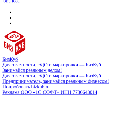
бизнеса
БизКуб
Для отчетности, ЭДО и маркировки — БизКуб
Занимайся реальным делом!
Для отчетности, ЭДО и маркировки — БизКуб
Предприниматель, занимайся реальным бизнесом!
Попробовать bizkub.ru
Реклама ООО «1С-СОФТ» ИНН 7730643014