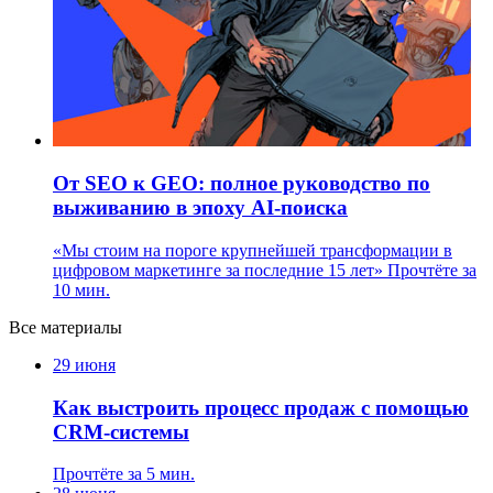
От SEO к GEO: полное руководство по
выживанию в эпоху AI-поиска
«Мы стоим на пороге крупнейшей трансформации в
цифровом маркетинге за последние 15 лет»
Прочтёте за
10 мин.
Все материалы
29 июня
Как выстроить процесс продаж с помощью
CRM-системы
Прочтёте за 5 мин.